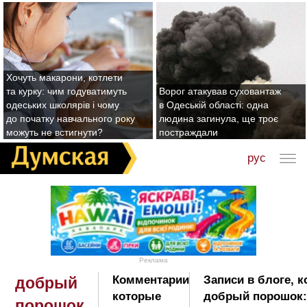
Хочуть макарони, котлети
та курку: чим годуватимуть
Ворог атакував суховантаж
одеських школярів і чому
в Одеській області: одна
до початку навчального року
людина загинула, ще троє
можуть не встигнути?
постраждали
рус
Реклама
Комментарии
Записи в блоге, 
добрый
которые
добрый порошок:
порошок