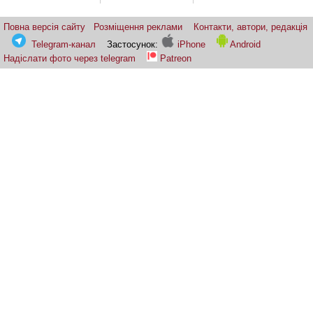
Повна версія сайту
Розміщення реклами
Контакти, автори, редакція
Telegram-канал
Застосунок:
iPhone
Android
Надіслати фото через telegram
Patreon