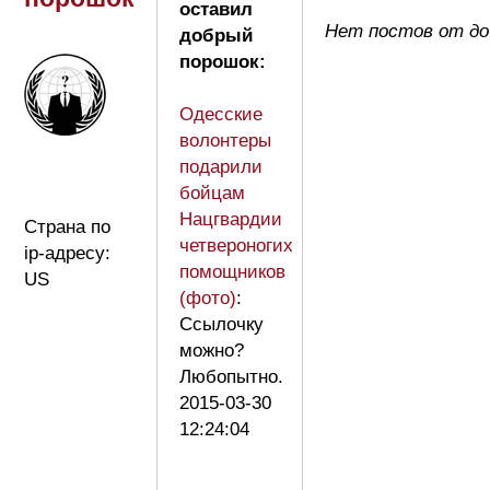
оставил
Нет постов от до
добрый
порошок:
Одесские
волонтеры
подарили
бойцам
Нацгвардии
Страна по
четвероногих
ip-адресу:
помощников
US
(фото)
:
Ссылочку
можно?
Любопытно.
2015-03-30
12:24:04