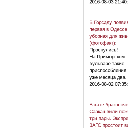
2016-08-03 21:40
В Горсаду появи
первая в Одессе
уборная для жив
(фотофакт)
:
Проснулись!
На Приморском
бульваре такие
приспособления
уже месяца два
2016-08-02 07:35
В хате бракосоч
Саакашвили пож
три пары. Экспре
ЗАГС простоит в