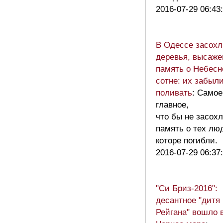
2016-07-29 06:43
В Одессе засохл
деревья, высаже
память о Небесн
сотне: их забыл
поливать
: Самое
главное,
что бы не засох
память о тех лю
которе погибли.
2016-07-29 06:37
"Си Бриз-2016":
десантное "дитя
Рейгана" вошло 