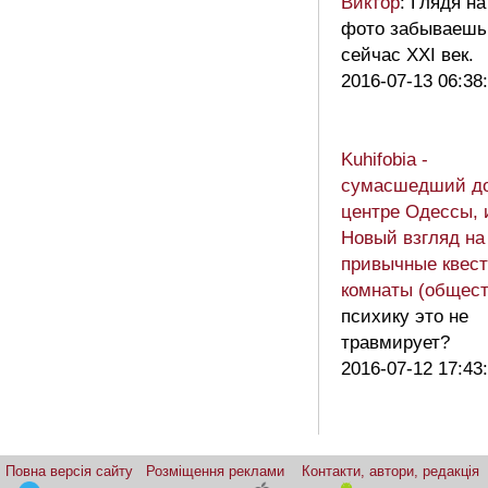
Виктор
: Глядя на
фото забываешь
сейчас XXI век.
2016-07-13 06:38
Kuhifobia -
сумасшедший д
центре Одессы, 
Новый взгляд на
привычные квест
комнаты (общест
психику это не
травмирует?
2016-07-12 17:43
Повна версія сайту
Розміщення реклами
Контакти, автори, редакція