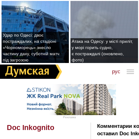
Удар по Одесі: двоє
постраждалих, на стадіоні
Атака на Одесу: у місті приліт,
«Чорноморець» знесло
у морі горить судно,
частину даху, суботній матч
є постраждалі (оновлено,
під загрозою
фото)
рус
Реклама
Комментарии к
Doc Inkognito
оставил Doc Ink