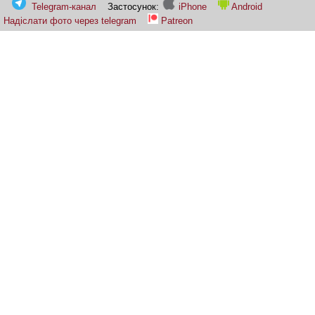
Telegram-канал
Застосунок:
iPhone
Android
Надіслати фото через telegram
Patreon