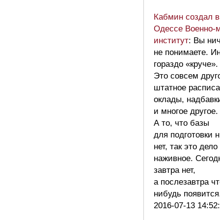
Кабмин создал в
Одессе Военно-
институт
: Вы ни
не понимаете. И
гораздо «круче».
Это совсем друг
штатное расписа
оклады, надбавк
и многое другое.
А то, что базы
для подготовки 
нет, так это дело
наживное. Сегодн
завтра нет,
а послезавтра чт
нибудь появитс
2016-07-13 14:52