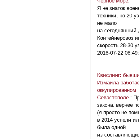
Черное море
:
Я не знаток воен
техники, но 20 у
не мало
на сегодняшний 
Контейнеровоз и
скорость 28-30 
2016-07-22 06:49
Квислинг: бывш
Измаила работае
оккупированном
Севастополе
: П
закона, вернее п
(я просто не по
в 2014 успели ил
была одной
из составляющи