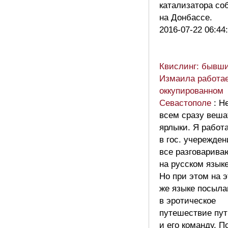
катализатора со
на Донбассе.
2016-07-22 06:44
Квислинг: бывш
Измаила работае
оккупированном
Севастополе
: Н
всем сразу веша
ярлыки. Я работ
в гос. учережден
все разговарива
на русском языке
Но при этом на 
же языке посыл
в эротическое
путешествие пут
и его команду. П