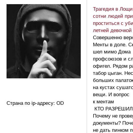
Трагедия в Лощи
сотни людей пр
проститься с уби
летней девочкой
Совершенно верн
Менты в доле. С
шел мимо Дома
профсоюзов и сл
офигел. Рядом р
табор цыган. Не
больших палаток
на кустах сушат
вещи. И вопрос
к ментам
Страна по ip-адресу: OD
КТО РАЗРЕШИЛ
Почему не прове
документы? Поч
не дать пинком п