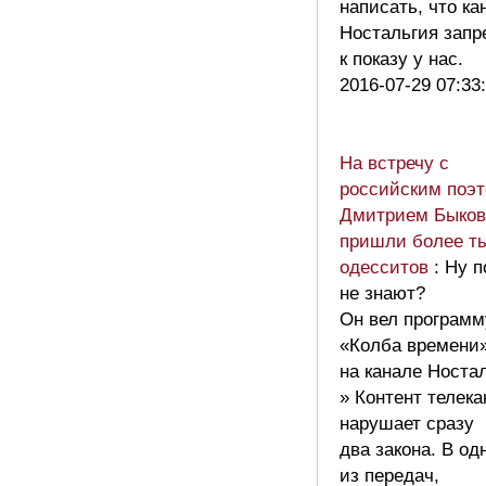
написать, что ка
Ностальгия запр
к показу у нас.
2016-07-29 07:33
На встречу с
российским поэ
Дмитрием Быко
пришли более т
одесситов
: Ну 
не знают?
Он вел программ
«Колба времени
на канале Ностал
» Контент телек
нарушает сразу
два закона. В од
из передач,