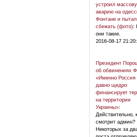
устроил массов
аварию на одесс
Фонтане и пытал
сбежать (фото)
:
они такие.
2016-08-17 21:20
Президент Поро
об обвинениях 
«Именно Россия
давно щедро
финансирует те
на территории
Украины»
:
Действительно, 
смотрит админ?
Некоторых за дв
поста отправляю