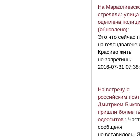
На Маразлиевск
стреляли: улица
оцеплена полиц
(обновлено)
:
Это что сейчас 
на гелендвагене 
Красиво жить
не запретишь.
2016-07-31 07:38
На встречу с
российским поэ
Дмитрием Быко
пришли более т
одесситов
: Час
сообщеня
не вставилось. Я