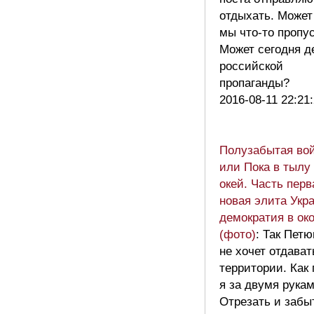
отдыхать. Может
мы что-то пропу
Может сегодня д
российской
пропаганды?
2016-08-11 22:21
Полузабытая вой
или Пока в тылу
окей. Часть перв
новая элита Укр
демократия в ок
(фото)
: Так Петю
не хочет отдават
территории. Как 
я за двумя рукам
Отрезать и заб