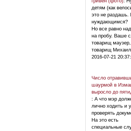
гривен (фото)
: Н
детям (как вело
это не раздашь.
нуждающимся?
Но все равно над
на пробу. Ваше 
товарищ маузер,
товарищ Михаи
2016-07-21 20:37
Число отравивш
шаурмой в Изма
выросло до пяти
: А что мэр долж
лично ходить и у
проверять докум
На это есть
специальные сл