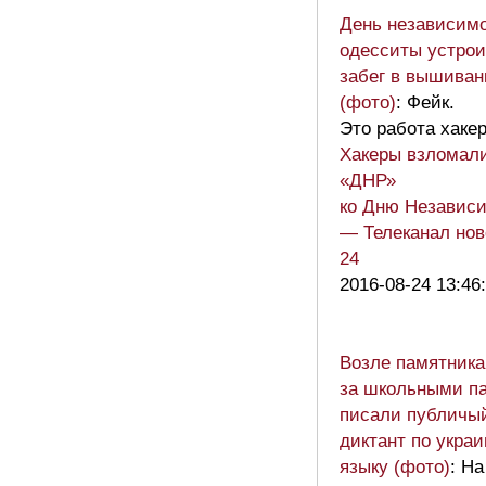
День независимо
одесситы устро
забег в вышиван
(фото)
: Фейк.
Это работа хакер
Хакеры взломали
«ДНР»
ко Дню Независ
— Телеканал нов
24
2016-08-24 13:46
Возле памятника
за школьными п
писали публичы
диктант по укра
языку (фото)
: Н