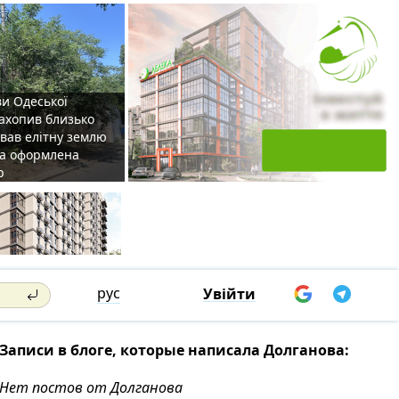
ви Одеської
захопив близько
овав елітну землю
на оформлена
р
рус
Увійти
Записи в блоге, которые написала Долганова:
Нет постов от Долганова