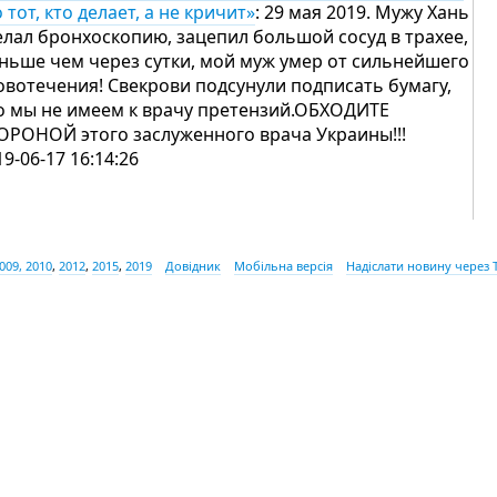
 тот, кто делает, а не кричит»
: 29 мая 2019. Мужу Хань
елал бронхоскопию, зацепил большой сосуд в трахее,
ньше чем через сутки, мой муж умер от сильнейшего
овотечения! Свекрови подсунули подписать бумагу,
о мы не имеем к врачу претензий.ОБХОДИТЕ
ОРОНОЙ этого заслуженного врача Украины!!!
19-06-17 16:14:26
009, 2010
,
2012
,
2015
,
2019
Довідник
Мобільна версія
Надіслати новину через 