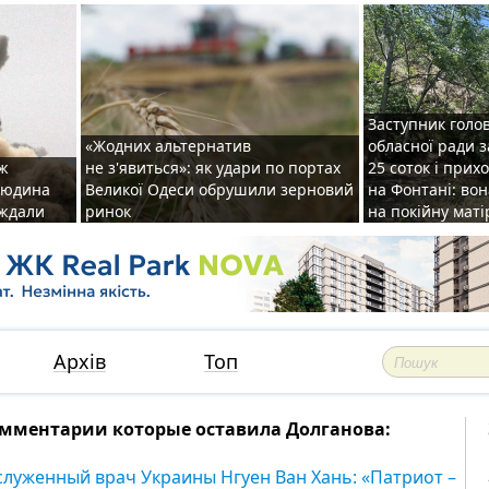
Заступник голо
«Жодних альтернатив
обласної ради 
аж
не з'явиться»: як удари по портах
25 соток і прих
 людина
Великої Одеси обрушили зерновий
на Фонтані: во
аждали
ринок
на покійну маті
Архів
Топ
мментарии которые оставила Долганова:
служенный врач Украины Нгуен Ван Хань: «Патриот –