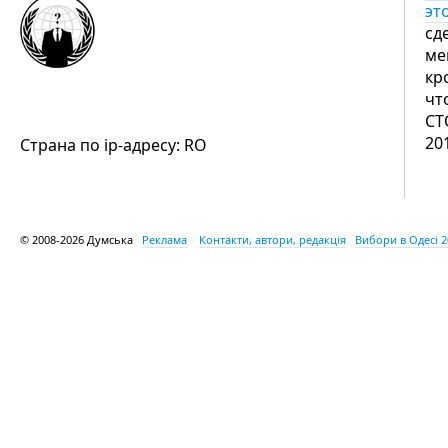
это
сд
ме
кр
чт
СТ
20
Страна по ip-адресу: RO
© 2008-2026 Думська
Реклама
Контакти, автори, редакція
Вибори в Одесі 2