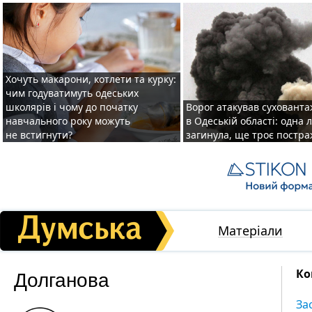
Хочуть макарони, котлети та курку:
чим годуватимуть одеських
школярів і чому до початку
Ворог атакував суховант
навчального року можуть
в Одеській області: одна
не встигнути?
загинула, ще троє постр
Матеріали
Долганова
Ко
За