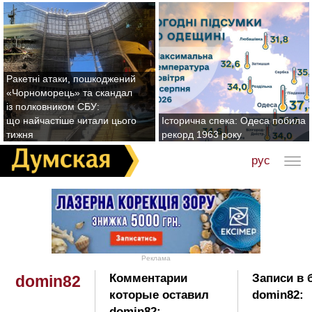
Ракетні атаки, пошкоджений
«Чорноморець» та скандал
із полковником СБУ:
що найчастіше читали цього
Історична спека: Одеса побила
тижня
рекорд 1963 року
рус
Реклама
Комментарии
Записи в 
domin82
которые оставил
domin82:
domin82: