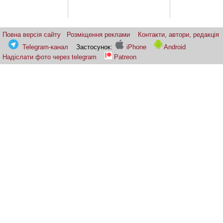
Повна версія сайту
Розміщення реклами
Контакти, автори, редакція
Telegram-канал
Застосунок:
iPhone
Android
Надіслати фото через telegram
Patreon