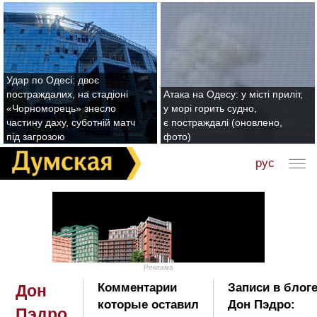
Удар по Одесі: двоє
постраждалих, на стадіоні
Атака на Одесу: у місті приліт,
«Чорноморець» знесло
у морі горить судно,
частину даху, суботній матч
є постраждалі (оновлено,
під загрозою
фото)
рус
Реклама
Комментарии
Записи в блог
Дон
которые оставил
Дон Пэдро:
Пэдро