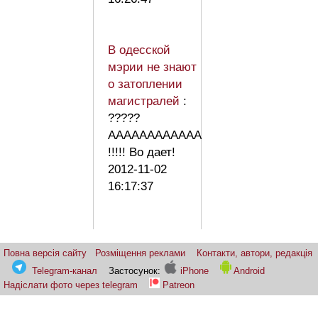
В одесской
мэрии не знают
о затоплении
магистралей
:
?????
AAAAAAAAAAAA
!!!!! Во дает!
2012-11-02
16:17:37
Повна версія сайту
Розміщення реклами
Контакти, автори, редакція
Telegram-канал
Застосунок:
iPhone
Android
Надіслати фото через telegram
Patreon