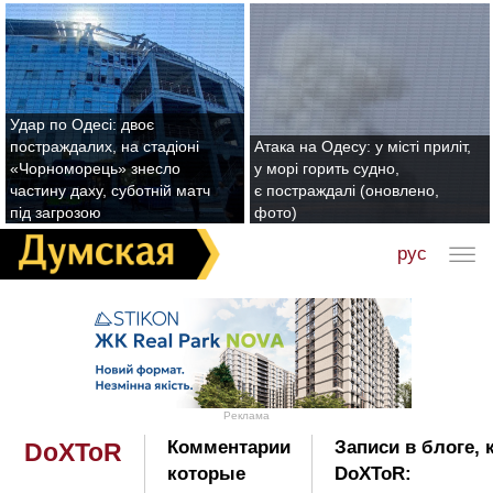
Удар по Одесі: двоє
постраждалих, на стадіоні
Атака на Одесу: у місті приліт,
«Чорноморець» знесло
у морі горить судно,
частину даху, суботній матч
є постраждалі (оновлено,
під загрозою
фото)
рус
Реклама
Комментарии
Записи в блоге,
DoXToR
которые
DoXToR: