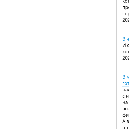
ко
пр
сп
20
В 
И 
ко
20
В 
го
на
с 
на
вс
фи
А 
о 