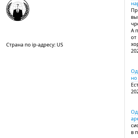
на
Пр
вы
чр
А 
от
хо
Страна по ip-адресу: US
20
Од
но
Ес
20
Од
ар
си
в 