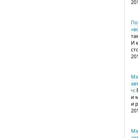
20
По
«в
та
И 
ст
20
Мэ
ав
ч
:
и 
и 
20
Мэ
ав