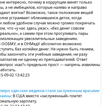
мне интересно, почему в коррупции винят только
зы, а не имбецилов, которые налево и направо
здают взятки? Возможно, такое положение вещей
олне устраивает обленившихся деток, когда
и любом удобном случае можно громко покричать
том, что «у нас здесь ужас», «без денег совсем
 реально», а самим при этом прогуливать пары
близлежащих увеселительных заведениях.
в ООБМУ, и в ОНМедУ абсолютно возможно
ступить без копейки денег. Не нужно быть гением,
обы закончить эти учебные заведения, ни разу
 заплатив ни одному из преподавателей. Ответ
 вопрос «как?» предельно прост — напрячь извилины
работать.
15-09-02 13:42:23
тверо одесских медиков стали заслуженным врачами
раины
: В США вместо «заслуженный» платят
рмальную зарплату.