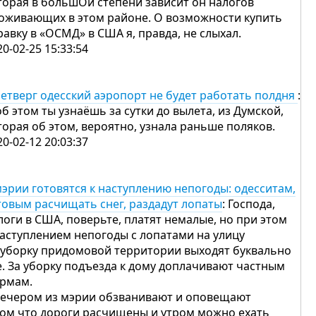
торая в большОй степени зависит он налогов
оживающих в этом районе. О возможности купить
равку в «ОСМД» в США я, правда, не слыхал.
20-02-25 15:33:54
четверг одесский аэропорт не будет работать полдня
:
об этом ты узнаёшь за сутки до вылета, из Думской,
торая об этом, вероятно, узнала раньше поляков.
20-02-12 20:03:37
мэрии готовятся к наступлению непогоды: одесситам,
товым расчищать снег, раздадут лопаты
: Господа,
логи в США, поверьте, платят немалые, но при этом
наступлением непогоды с лопатами на улицу
 уборку придомовой территории выходят буквально
е. За уборку подъезда к дому доплачивают частным
рмам.
вечером из мэрии обзванивают и оповещают
том что дороги расчищены и утром можно ехать