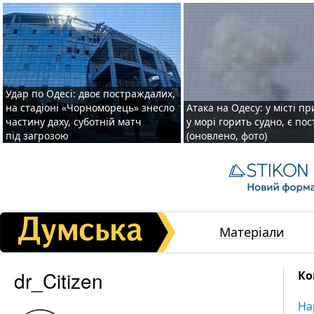
Удар по Одесі: двоє постраждалих,
на стадіоні «Чорноморець» знесло
Атака на Одесу: у місті пр
частину даху, суботній матч
у морі горить судно, є по
під загрозою
(оновлено, фото)
Матеріали
dr_Citizen
Ко
На