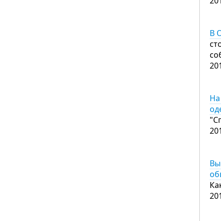
20
В 
ст
со
20
На
од
"С
20
Вы
об
Ка
20