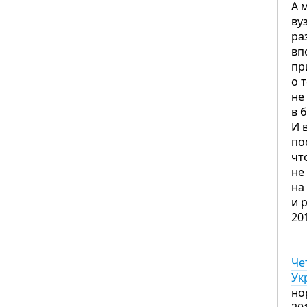
А 
ву
ра
вп
пр
о 
не
в 
И 
по
чт
не
на
и 
20
Че
Ук
но