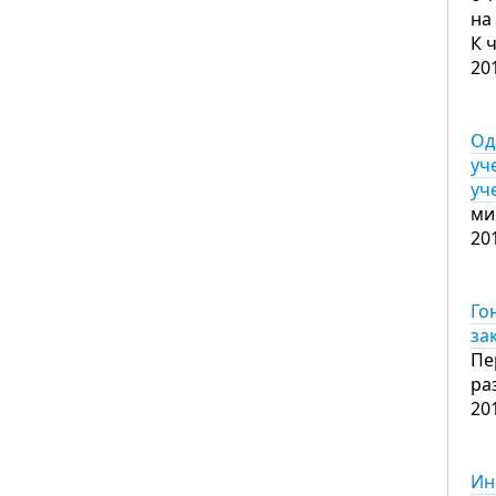
на
К 
20
Од
уч
уч
ми
20
Го
за
Пе
ра
20
Ин