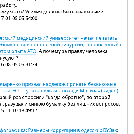
 работу.
чему я это? Усилия должны быть взаимными.
17-01-05 05:54:00
есский медицинский университет начал печатать
ебник по военно-полевой хирургии, составленный с
етом опыта АТО
: А почему за правду человека
нусуют?
16-08-05 05:31:24
нчаренко призвал нардепов принять безвизовые
коны: «Отступать нельзя – позади Москва» (видео)
:
рвый раз спросили "когда обратно", во второй
з сразу дали синюю бумажку без лишних вопросов.
15-11-10 18:49:17
фографика: Размеры коррупции в одесских ВУЗах
: