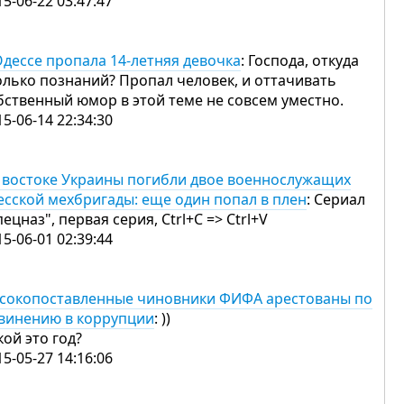
15-06-22 03:47:47
Одессе пропала 14-летняя девочка
: Господа, откуда
олько познаний? Пропал человек, и оттачивать
бственный юмор в этой теме не совсем уместно.
15-06-14 22:34:30
 востоке Украины погибли двое военнослужащих
есской мехбригады: еще один попал в плен
: Сериал
пецназ", первая серия, Ctrl+C => Ctrl+V
15-06-01 02:39:44
сокопоставленные чиновники ФИФА арестованы по
винению в коррупции
: ))
кой это год?
15-05-27 14:16:06