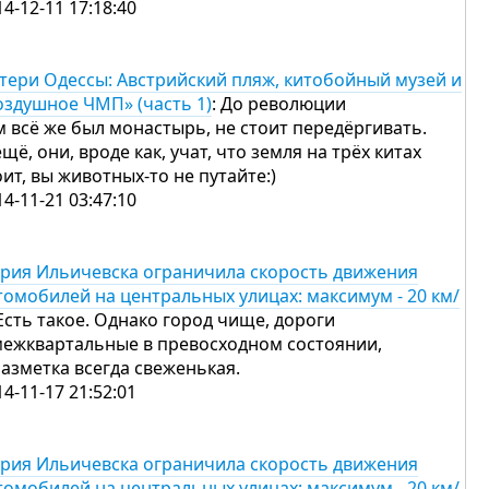
14-12-11 17:18:40
тери Одессы: Австрийский пляж, китобойный музей и
оздушное ЧМП» (часть 1)
: До революции
м всё же был монастырь, не стоит передёргивать.
ещё, они, вроде как, учат, что земля на трёх китах
оит, вы животных-то не путайте:)
14-11-21 03:47:10
рия Ильичевска ограничила скорость движения
томобилей на центральных улицах: максимум - 20 км/
 Есть такое. Однако город чище, дороги
межквартальные в превосходном состоянии,
разметка всегда свеженькая.
14-11-17 21:52:01
рия Ильичевска ограничила скорость движения
томобилей на центральных улицах: максимум - 20 км/