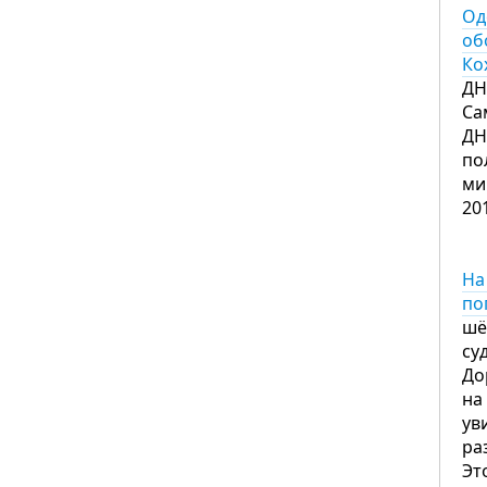
Од
об
Ко
ДН
Са
ДН
по
ми
20
На
по
шё
су
До
на
ув
ра
Эт