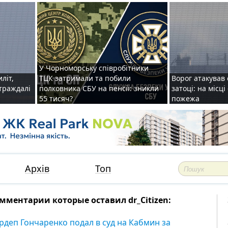
У Чорноморську співробітники
иліт,
ТЦК затримали та побили
Ворог атакував 
страждалі
полковника СБУ на пенсії: зникли
затоці: на місц
55 тисяч?
пожежа
Архів
Топ
мментарии которые оставил dr_Citizen:
рдеп Гончаренко подал в суд на Кабмин за