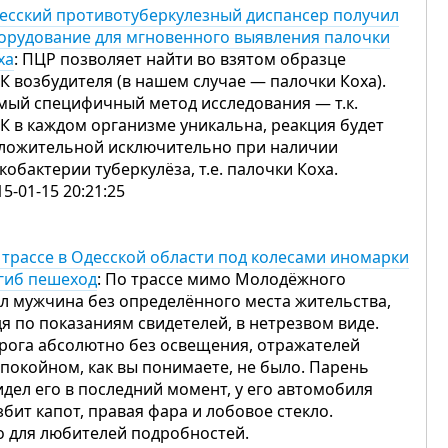
есский противотуберкулезный диспансер получил
орудование для мгновенного выявления палочки
ха
: ПЦР позволяет найти во взятом образце
К возбудителя (в нашем случае — палочки Коха).
мый специфичный метод исследования — т.к.
К в каждом организме уникальна, реакция будет
ложительной исключительно при наличии
кобактерии туберкулёза, т.е. палочки Коха.
15-01-15 20:21:25
 трассе в Одесской области под колесами иномарки
гиб пешеход
: По трассе мимо Молодёжного
л мужчина без определённого места жительства,
дя по показаниям свидетелей, в нетрезвом виде.
рога абсолютно без освещения, отражателей
 покойном, как вы понимаете, не было. Парень
идел его в последний момент, у его автомобиля
збит капот, правая фара и лобовое стекло.
о для любителей подробностей.