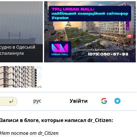
судно в Одеській
і спалахнула
рус
Увійти
Записи в блоге, которые написал dr_Citizen:
Нет постов от dr_Citizen