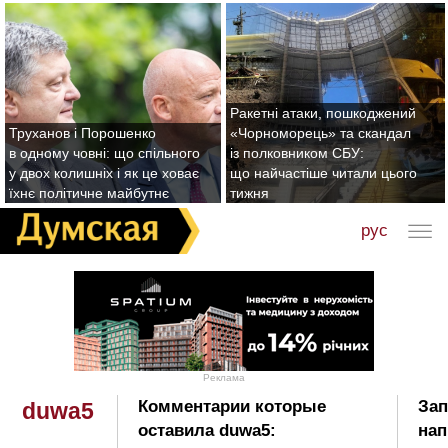
Ракетні атаки, пошкоджений
Труханов і Порошенко
«Чорноморець» та скандал
в одному човні: що спільного
із полковником СБУ:
у двох колишніх і як це ховає
що найчастіше читали цього
їхнє політичне майбутнє
тижня
рус
Реклама
Комментарии которые
Зап
duwa5
оставила duwa5:
нап