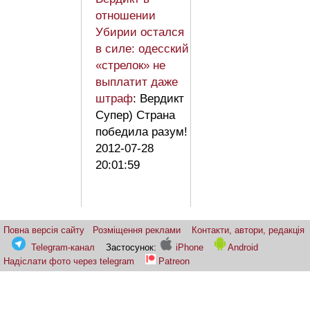
отношении
Убирии остался
в силе: одесский
«стрелок» не
выплатит даже
штраф
: Вердикт
Супер) Страна
победила разум!
2012-07-28
20:01:59
Повна версія сайту
Розміщення реклами
Контакти, автори, редакція
Telegram-канал
Застосунок:
iPhone
Android
Надіслати фото через telegram
Patreon