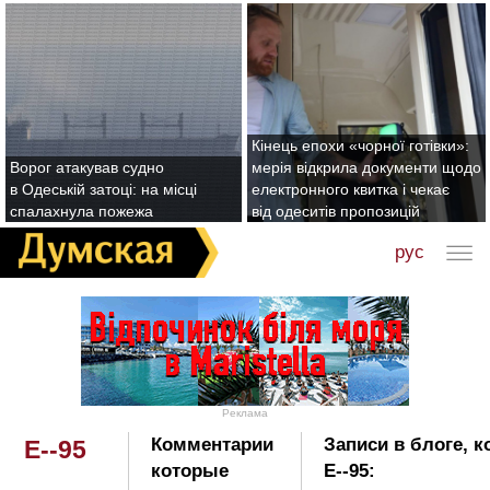
Кінець епохи «чорної готівки»:
Ворог атакував судно
мерія відкрила документи щодо
в Одеській затоці: на місці
електронного квитка і чекає
спалахнула пожежа
від одеситів пропозицій
рус
Реклама
Комментарии
Записи в блоге, 
E--95
которые
E--95: