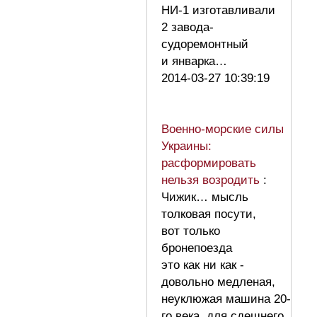
НИ-1 изготавливали
2 завода-
судоремонтный
и январка…
2014-03-27 10:39:19
Военно-морские силы
Украины:
расформировать
нельзя возродить
:
Чижик… мысль
толковая посути,
вот только
бронепоезда
это как ни как -
довольно медленая,
неуклюжая машина 20-
го века..для сдешнего