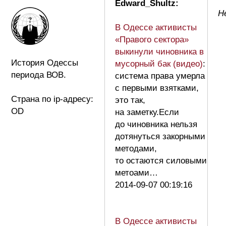
Edward_Shultz:
Н
В Одессе активисты
«Правого сектора»
выкинули чиновника в
История Одессы
мусорный бак (видео)
:
периода ВОВ.
система права умерла
с первыми взятками,
Страна по ip-адресу:
это так,
OD
на заметку.Если
до чиновника нельзя
дотянуться закорными
методами,
то остаются силовыми
метоами…
2014-09-07 00:19:16
В Одессе активисты