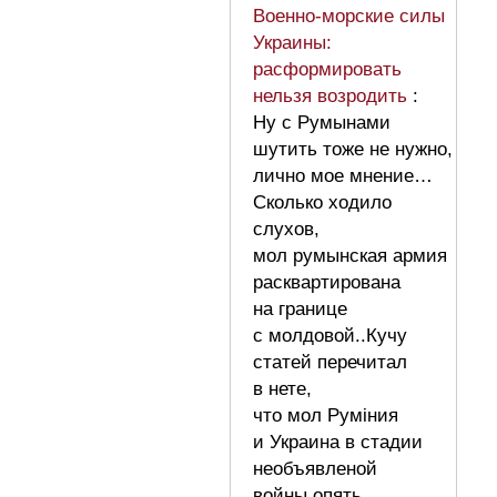
Военно-морские силы
Украины:
расформировать
нельзя возродить
:
Ну с Румынами
шутить тоже не нужно,
лично мое мнение…
Сколько ходило
слухов,
мол румынская армия
расквартирована
на границе
с молдовой..Кучу
статей перечитал
в нете,
что мол Руміния
и Украина в стадии
необъявленой
войны.опять