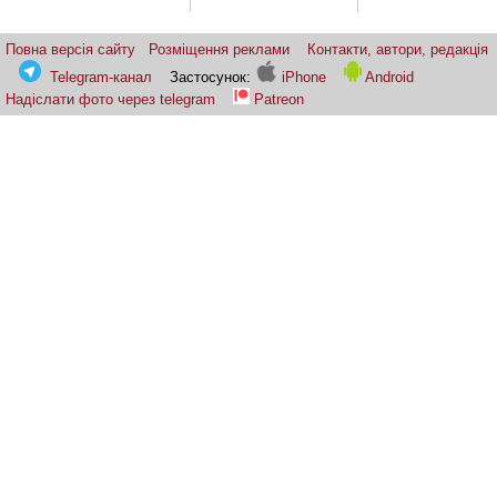
Повна версія сайту
Розміщення реклами
Контакти, автори, редакція
Telegram-канал
Застосунок:
iPhone
Android
Надіслати фото через telegram
Patreon