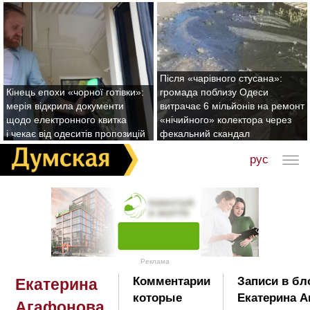
Після «чарівного стусана»:
Кінець епохи «чорної готівки»:
громада поблизу Одеси
мерія відкрила документи
витрачає 6 мільйонів на ремонт
щодо електронного квитка
«нічийного» колектора через
і чекає від одеситів пропозицій
фекальний скандал
рус
Реклама
Комментарии
Записи в бл
Екатерина
которые
Екатерина А
Агафонова