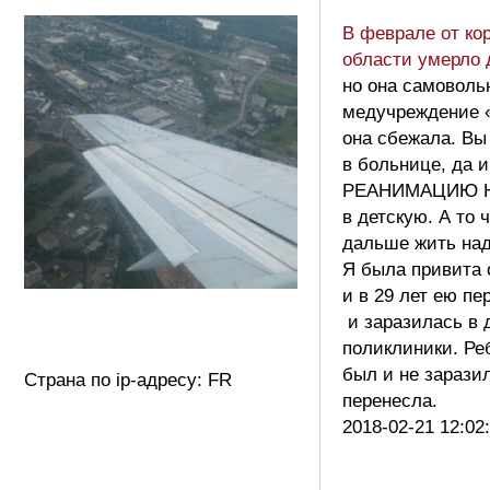
В феврале от ко
области умерло 
но она самоволь
медучреждение «
она сбежала. Вы
в больнице, да и
РЕАНИМАЦИЮ Н
в детскую. А то
дальше жить над
Я была привита 
и в 29 лет ею пе
и заразилась в 
поликлиники. Ре
был и не заразил
Страна по ip-адресу: FR
перенесла.
2018-02-21 12:02