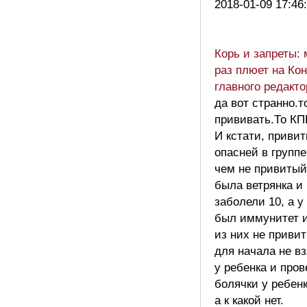
2018-01-09 17:46
Корь и запреты:
раз плюет на Ко
главного редакт
да вот странно.т
прививать.То КП
И кстати, приви
опасней в группе
чем не привитый
была ветрянка и 
заболели 10, а у
был иммунитет и
из них не привит
для начала не в
у ребенка и пров
болячки у ребен
а к какой нет.