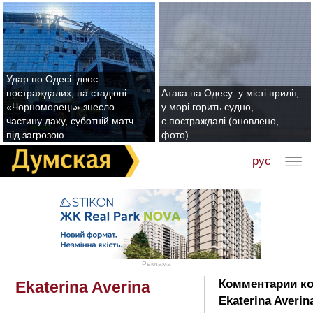
Удар по Одесі: двоє
постраждалих, на стадіоні
Атака на Одесу: у місті приліт,
«Чорноморець» знесло
у морі горить судно,
частину даху, суботній матч
є постраждалі (оновлено,
під загрозою
фото)
рус
Реклама
Комментарии ко
Ekaterina Averina
Ekaterina Averin