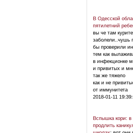
В Одесской обла
пятилетний ребе
вы че там курит
заболели..чушь 
бы проверили и
тем как вылажи
в инфекционке м
и привитых и мн
так же тяжело
как и не привиты
от иммунитета
2018-01-11 19:39
Вспышка кори: в
продлить канику
школах
: вот они 