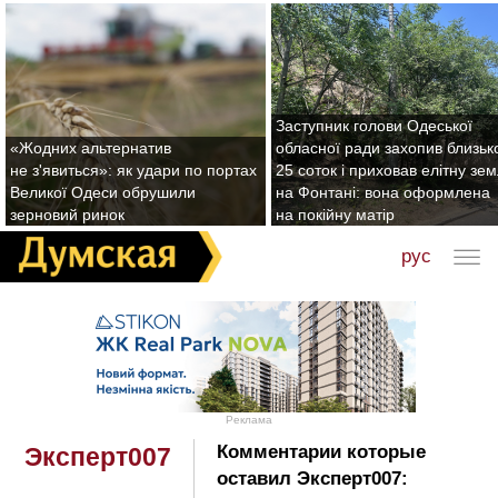
Заступник голови Одеської
«Жодних альтернатив
обласної ради захопив близьк
не з'явиться»: як удари по портах
25 соток і приховав елітну зе
Великої Одеси обрушили
на Фонтані: вона оформлена
зерновий ринок
на покійну матір
рус
Реклама
Комментарии которые
Эксперт007
оставил Эксперт007: