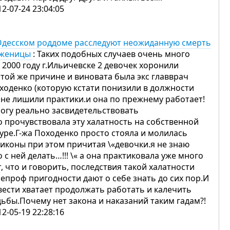
12-07-24 23:04:05
Одесском роддоме расследуют неожиданную смерть
женицы
: Таких подобных случаев очень много
в 2000 году г.Ильичевске 2 девочек хоронили
 той же причине и виновата была экс главврач
ходенко (которую кстати понизили в должности
 не лишили практики.и она по прежнему работает!
Могу реально засвидетельствовать
о прочувствовала эту халатность на собственной
уре.Г-жа Походенко просто стояла и молилась
 иконы при этом причитая \«девочки.я не знаю
о с ней делать…!!! \« а она практиковала уже много
т, что и говорить, последствия такой халатности
непроф пригодности дают о себе знать до сих пор.И
вести хватает продолжать работать и калечить
дьбы.Почему нет закона и наказаний таким гадам?!
12-05-19 22:28:16