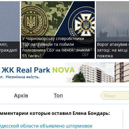
У Чорноморську співробітники
иліт,
ТЦК затримали та побили
Ворог атакував 
страждалі
полковника СБУ на пенсії: зникли
затоці: на місц
55 тисяч?
пожежа
Архів
Топ
мментарии которые оставил Елена Бондарь:
Одесской области объявлено штормовое