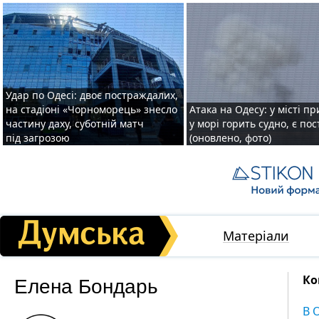
Удар по Одесі: двоє постраждалих,
на стадіоні «Чорноморець» знесло
Атака на Одесу: у місті пр
частину даху, суботній матч
у морі горить судно, є по
під загрозою
(оновлено, фото)
Матеріали
Елена Бондарь
Ко
В 