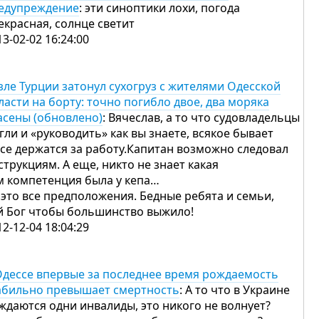
едупреждение
: эти синоптики лохи, погода
екрасная, солнце светит
13-02-02 16:24:00
зле Турции затонул сухогруз c жителями Одесской
ласти на борту: точно погибло двое, два моряка
асены (обновлено)
: Вячеслав, а то что судовладельцы
гли и «руководить» как вы знаете, всякое бывает
все держатся за работу.Капитан возможно следовал
струкциям. А еще, никто не знает какая
м компетенция была у кепа…
 это все предположения. Бедные ребята и семьи,
й Бог чтобы большинство выжило!
12-12-04 18:04:29
Одессе впервые за последнее время рождаемость
абильно превышает смертность
: А то что в Украине
ждаются одни инвалиды, это никого не волнует?