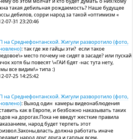
чему об этом молчат и кто будет думать о них?кому
жна такая дебильная рождаемость? Наше будущее
ассы дебилов, сорри народ за такой «оптимизм «
12-07-31 23:20:46
П на Среднефонтанской. Жигули разворотило (фото,
новлено)
: так где же гайцы эти? если такое
медовое\» место почему не сидят в засаде? или пускай
ачок хотя бы повесят \«ГАИ бдят -нас тута нету,
 мы все видим\» типа :)
12-07-25 14:25:42
П на Среднефонтанской. Жигули разворотило (фото,
новлено)
: Выход один камеры видеонаблюдения
ставить как в Европе, и безбожно наказывать таких
одов на дорогах.Пока не введут жесткие правила
наказанием, народ будет терпеть этот
оизвол.Законы,власть должна работать иначе
редавит народ друг друга и гаплык всем.