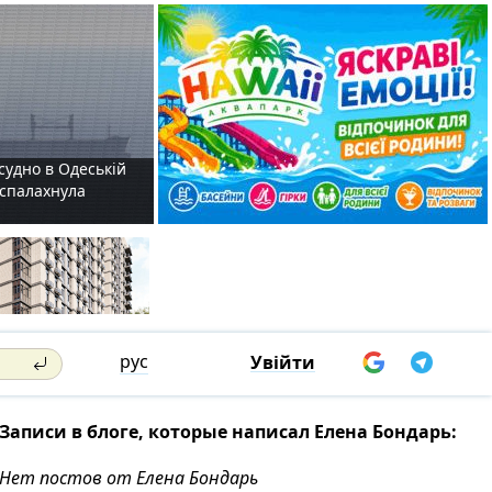
судно в Одеській
і спалахнула
рус
Увійти
Записи в блоге, которые написал Елена Бондарь:
Нет постов от Елена Бондарь