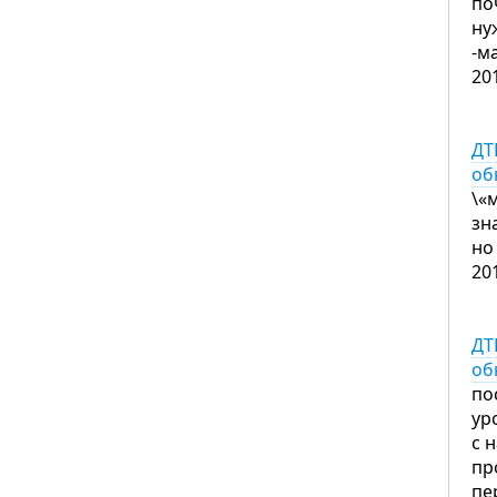
по
ну
-м
20
ДТ
об
\«
зн
но
20
ДТ
об
по
ур
с 
пр
пе