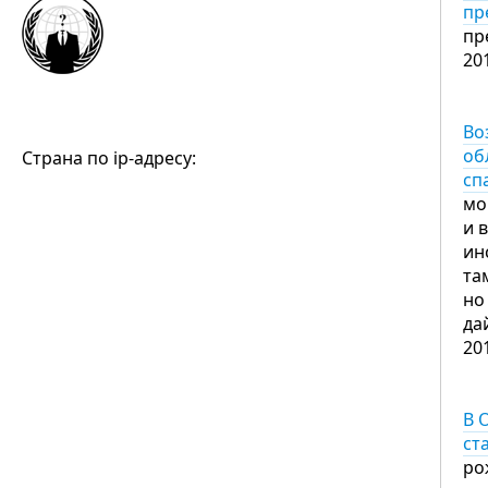
пр
пр
20
Во
об
Страна по ip-адресу:
сп
мо
и 
ин
та
но
да
20
В 
ст
ро