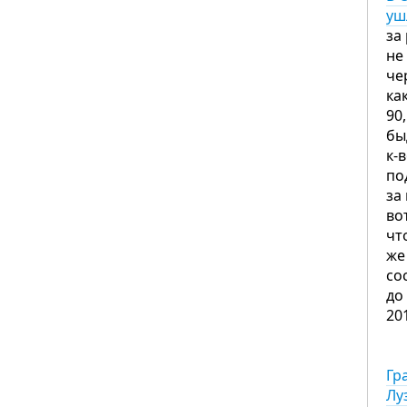
уш
за
не
че
ка
90
бы
к-
по
за
во
чт
же
со
до
20
Гр
Лу