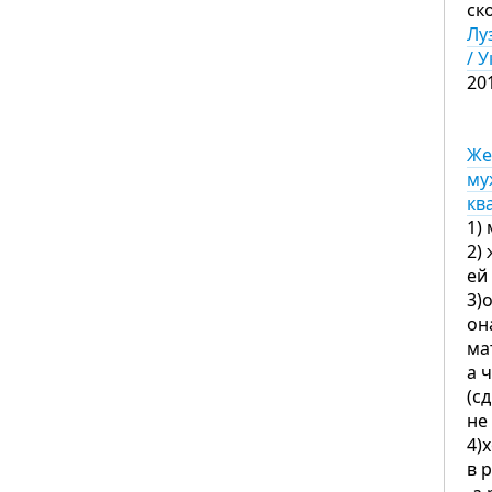
ск
Лу
/ 
20
Же
му
кв
1)
2)
ей
3)
он
ма
а 
(с
не
4)
в 