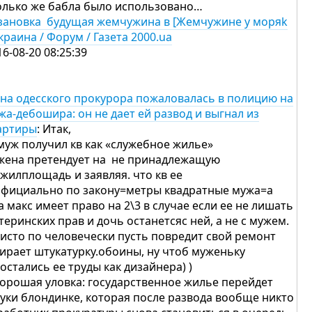
олько же бабла было использовано…
зановка будущая жемчужина в [Жемчужине у моряk
Украина / Форум / Газета 2000.ua
16-08-20 08:25:39
на одесского прокурора пожаловалась в полицию на
жа-дебошира: он не дает ей развод и выгнал из
артиры
: Итак,
 муж получил кв как «служебное жилье»
 жена претендует на не принадлежащую
 жилплощадь и заявляя. что кв ее
официально по закону=метры квадратные мужа=а
а макс имеет право на 2\3 в случае если ее не лишать
теринских прав и дочь останетсяс ней, а не с мужем.
чисто по человечески пусть повредит свой ремонт
дирает штукатурку.обоины, ну чтоб муженьку
 остались ее труды как дизайнера) )
хорошая уловка: государственное жилье перейдет
руки блондинке, которая после развода вообще никто