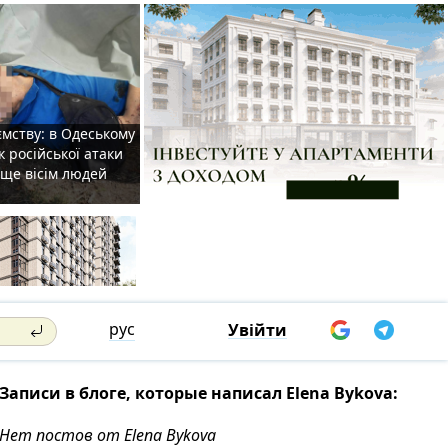
мству: в Одеському
к російської атаки
 ще вісім людей
рус
Увійти
Записи в блоге, которые написал Elena Bykova:
Нет постов от Elena Bykova