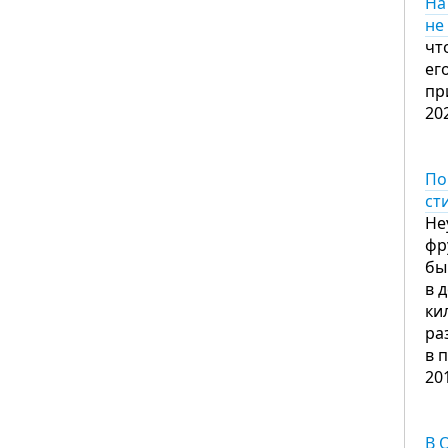
На
не
чт
ег
пр
20
По
ст
Не
фр
бы
в 
ки
ра
в 
20
В 