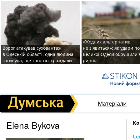
«Жодних альтернатив
Ворог атакував суховантаж
не з'явиться»: як удари п
в Одеській області: одна людина
Великої Одеси обрушили 
загинула, ще троє постраждали
ринок
Матеріали
Elena Bykova
Ко
Се