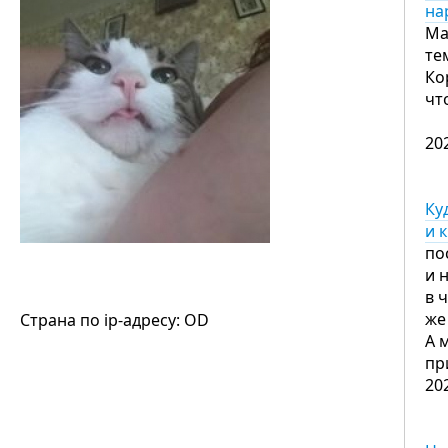
на
Ма
те
Ко
чт
20
Ку
и 
по
и 
в ч
же
Страна по ip-адресу: OD
А 
пр
20