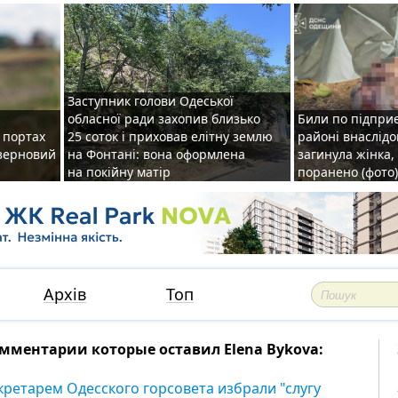
Заступник голови Одеської
обласної ради захопив близько
Били по підприє
о портах
25 соток і приховав елітну землю
районі внаслідо
зерновий
на Фонтані: вона оформлена
загинула жінка,
на покійну матір
поранено (фото)
Архів
Топ
мментарии которые оставил Elena Bykova:
кретарем Одесского горсовета избрали "слугу