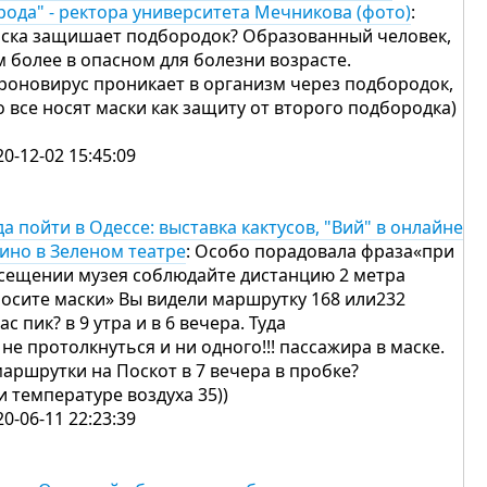
рода" - ректора университета Мечникова (фото)
:
ска защишает подбородок? Образованный человек,
м более в опасном для болезни возрасте.
роновирус проникает в организм через подбородок,
о все носят маски как защиту от второго подбородка)
20-12-02 15:45:09
да пойти в Одессе: выставка кактусов, "Вий" в онлайне
кино в Зеленом театре
: Особо порадовала фраза«при
сещении музея соблюдайте дистанцию 2 метра
носите маски» Вы видели маршрутку 168 или232
ас пик? в 9 утра и в 6 вечера. Туда
 не протолкнуться и ни одного!!! пассажира в маске.
маршрутки на Поскот в 7 вечера в пробке?
и температуре воздуха 35))
20-06-11 22:23:39