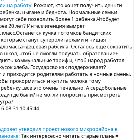
ли на работу
: Рожают, кто хочет получить деньги
 ребенка, цыгане и беднота. Нормальные семьи
 могут себе позволить более 1 ребенка.Чтобудет
рез 20 лет? Интеллигенция вымрет
к класс.Останется кучка потомков бандитских
, которые станут суперолигархами и нищая
дломасса=дешевая рабсила. Осталось еще сократить
во школ, чтоб не смогли получать образование+
днять коммунальные тарифы, чтоб народ работал
 кусок хлеба. Государсво как поддерживает?
т и приходится родителям работать в ночные смены,
обы прокормиться и купить молока тому
 ребенку...все это очень печально. А сердобольные
седи где были? не могли попросить присмотреть
 утра?
16-08-31 10:45:44
адсовет утвердил проект нового микрорайона в
зановке
: Так интересесно читать старые планы=