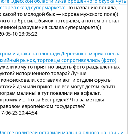
 юге Одесской области из-за брошенного окурка чуть
 сгорел склад супермаркета
: По названию поняла,
о какой то молодой бык — корова мужского пола))
о кто то бросил...бычок потерялся, а потом он стал
ичиной разрушения склада супермаркета))
20-05-10 23:05:22
гром и драка на площади Деревянко: мэрия снесла
ихийный рынок, торговцы сопротивлялись (фото)
:
ужели кому то приятно видеть фото раздавленных
уктов? испорченного товара? Лучше
 конфисковали, составили акт и отдали фрукты
детский дом или приют! не все могут детям купить
лограм малины! а тут повалили на асфальт,
згромили…Что за беспредел? Что за методы
правовом европейском государстве?
17-06-23 20:44:54
Одессе родители оставили малыша одного на ночь и