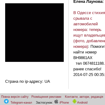
Елена Лаунова:
В Одессе стихия
срывала с
автомобилей
номера: теперь
ищут владельце
(фото, добавлен
номера)
: Помоги
найти номер
ВН9861АХ
тел 0674811188.
ранее спасибо!
2014-07-25 00:35
Страна по ip-адресу: UA
Повна версія сайту
Розміщення реклами
Контакти, автори, редакція
Telegram-канал
Застосунок:
iPhone
Android