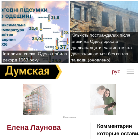
Кількість постраждалих після
атаки на Одесу зросла
до дванадцяти: частина міста
Історична спека: Одеса побила
досі залишається без світла
рекорд 1963 року
та води (оновлено)
рус
Реклама
Комментарии
Елена Лаунова
которые остави