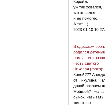
Корейко
уж так ховался,
так ховался
и не помогло.
А тут…)
2023-01-10 10:27
В одесском зооп
родился детены
ламы – его назов
честь святого
Николая (фото)
:
Колей??? Анекдо
от Никулина: Па
давай назовем щ
Мойшей?- Нельз
сынок, называть
животных