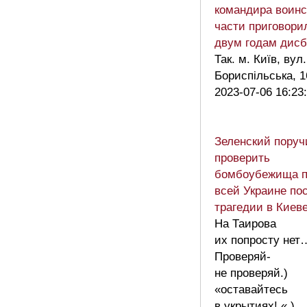
командира воинс
части приговори
двум годам дисб
Так. м. Київ, вул.
Бориспільська, 1
2023-07-06 16:23
Зеленский поруч
проверить
бомбоубежища 
всей Украине по
трагедии в Киев
На Таирова
их попросту нет
Проверяй-
не проверяй.)
«оставайтесь
в укрытиях! « )