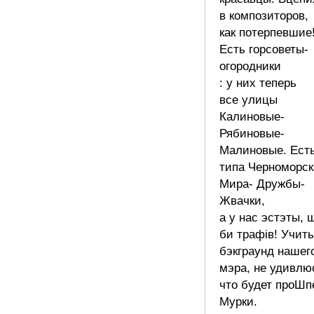
в композиторов,
как потерпевшие
Есть горсоветы-
огородники
: у них теперь
все улицы
Калиновые-
Рябиновые-
Малиновые. Ест
типа Черноморс
Мира- Дружбы-
Жвачки,
а у нас эстэты, 
би трафів! Учит
бэкграунд нашег
мэра, не удивлю
что будет проШп
Мурки.