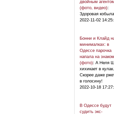
двойным агенто
(фото, видео)
:
Здоровая кобыла
2022-11-02 14:25
Бонни и Клайд н
минималках: в
Одессе парочка
напала на знако
(фото)
: А Неля 
хихикает в кула
Скорее даже рже
в голосину!
2022-10-18 17:27
В Одессе будут
судить экс-