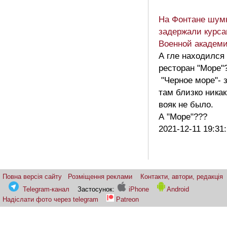
На Фонтане шум
задержали курса
Военной академ
А гле находился
ресторан "Море"
"Черное море"- 
там близко ника
вояк не было.
А "Море"???
2021-12-11 19:31
Повна версія сайту
Розміщення реклами
Контакти, автори, редакція
Telegram-канал
Застосунок:
iPhone
Android
Надіслати фото через telegram
Patreon