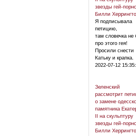
звезды гей-порн
Билли Херрингт
Я подписывала
петицию,
там словечка не
про этого гея!
Просили снести
Катьку и крапка
2022-07-12 15:35
Зеленский
рассмотрит пет
о замене одесск
памятника Екате
II на скульптуру
звезды гей-порн
Билли Херрингт