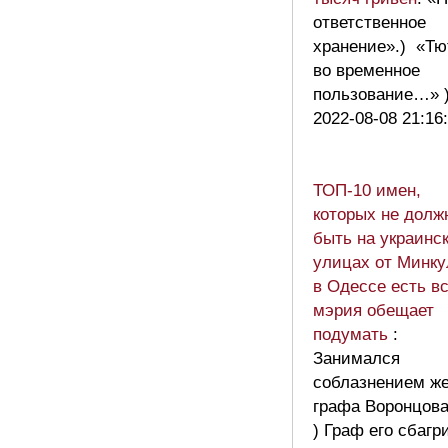
ответственное
хранение».) «Т
во временное
пользование…» 
2022-08-08 21:16
ТОП-10 имен,
которых не долж
быть на украинс
улицах от Минку
в Одессе есть вс
мэрия обещает
подумать
:
Занимался
соблазнением ж
графа Воронцова
) Граф его сбагр