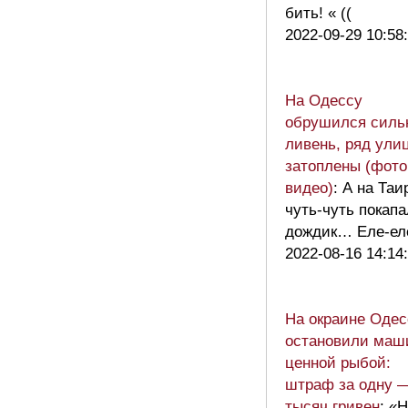
бить! « ((
2022-09-29 10:58
На Одессу
обрушился силь
ливень, ряд ули
затоплены (фото
видео)
: А на Таи
чуть-чуть покапа
дождик… Еле-ел
2022-08-16 14:14
На окраине Оде
остановили маш
ценной рыбой:
штраф за одну 
тысяч гривен
: «