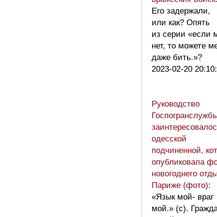
Его задержали,
или как? Опять
из серии «если 
нет, то можете м
даже бить.»?
2023-02-20 20:10
Руководство
Госпогранслужб
заинтересовалос
одесской
подчиненной, ко
опубликовала ф
новогоднего отд
Париже (фото)
:
«Язык мой- враг
мой.» (с). Гражд