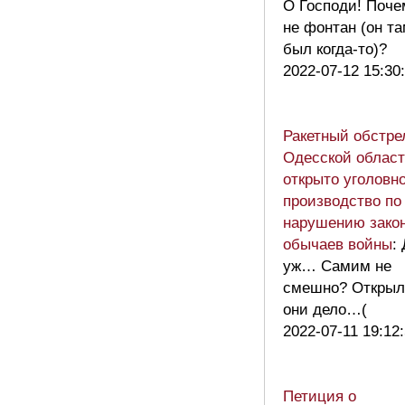
О Господи! Поче
не фонтан (он т
был когда-то)?
2022-07-12 15:30
Ракетный обстре
Одесской област
открыто уголовн
производство по
нарушению закон
обычаев войны
:
уж… Самим не
смешно? Откры
они дело…(
2022-07-11 19:12
Петиция о