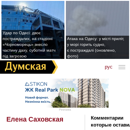
Удар по Одесі: двоє
постраждалих, на стадіоні
Атака на Одесу: у місті приліт,
«Чорноморець» знесло
у морі горить судно,
частину даху, суботній матч
є постраждалі (оновлено,
під загрозою
фото)
рус
Реклама
Комментарии
Елена Саховская
которые остави