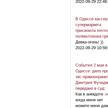
2022-09-29 22:46
В Одессе кассир
супермаркета
присвоила почти
полмиллиона гр
Девка-огонь! ))
2022-09-29 10:59
События 2 мая в
Одессе: дело пр
экс-правоохрани
Дмитрия Фучед
передано в суд
:
Как в анекдоте :
когда меня нет
можете меня да