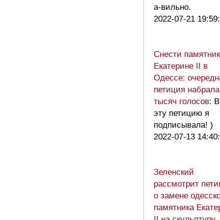
а-вильно.
2022-07-21 19:59
Снести памятник
Екатерине II в
Одессе: очередн
петиция набрала
тысяч голосов
: 
эту петицию я
подписывала! )
2022-07-13 14:40
Зеленский
рассмотрит пет
о замене одесск
памятника Екате
II на скульптуру