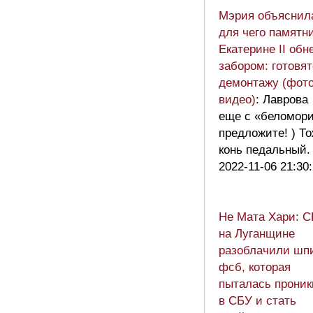
Мэрия объяснил
для чего памятн
Екатерине II обн
забором: готовят
демонтажу (фото
видео)
: Лаврова
еще с «беломор
предложите! ) Т
конь педальный
2022-11-06 21:30
Не Мата Хари: 
на Луганщине
разоблачили шп
фсб, которая
пыталась проник
в СБУ и стать