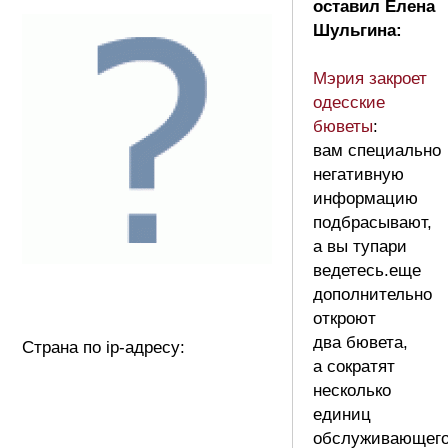
оставил Елена
Шульгина:
Мэрия закроет
одесские
бюветы
:
вам специально
негативную
информацию
подбрасывают,
а вы тупари
ведетесь.еще
дополнительно
откроют
два бювета,
Страна по ip-адресу:
а сократят
несколько
единиц
обслуживающег