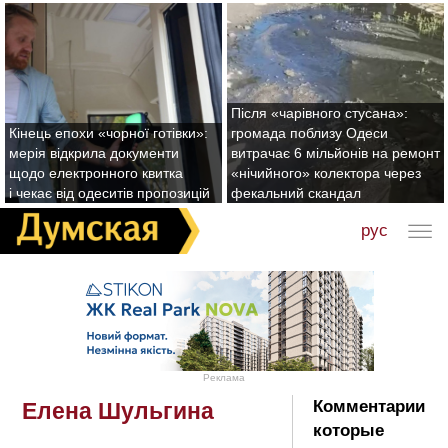
Після «чарівного стусана»:
Кінець епохи «чорної готівки»:
громада поблизу Одеси
мерія відкрила документи
витрачає 6 мільйонів на ремонт
щодо електронного квитка
«нічийного» колектора через
і чекає від одеситів пропозицій
фекальний скандал
рус
Реклама
Комментарии
Елена Шульгина
которые