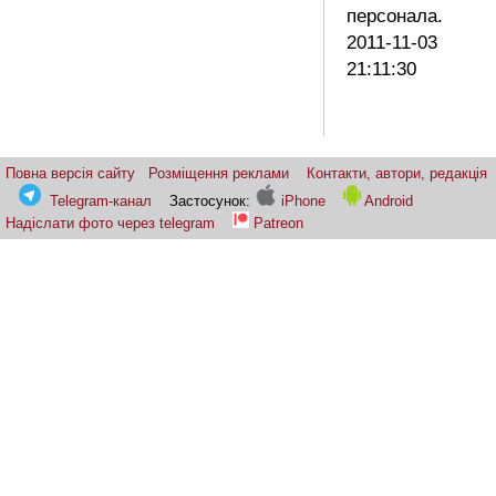
персонала.
2011-11-03
21:11:30
Повна версія сайту
Розміщення реклами
Контакти, автори, редакція
Telegram-канал
Застосунок:
iPhone
Android
Надіслати фото через telegram
Patreon