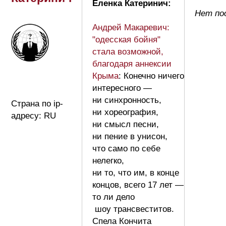
Еленка Катеринич:
Нет по
Андрей Макаревич:
"одесская бойня"
стала возможной,
благодаря аннексии
Крыма
: Конечно ничего
интересного —
ни синхронность,
Страна по ip-
ни хореография,
адресу: RU
ни смысл песни,
ни пение в унисон,
что само по себе
нелегко,
ни то, что им, в конце
концов, всего 17 лет —
то ли дело
шоу трансвеститов.
Спела Кончита