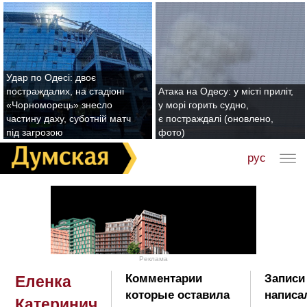
Удар по Одесі: двоє
постраждалих, на стадіоні
Атака на Одесу: у місті приліт,
«Чорноморець» знесло
у морі горить судно,
частину даху, суботній матч
є постраждалі (оновлено,
під загрозою
фото)
рус
Реклама
Комментарии
Записи
Еленка
которые оставила
написа
Катеринич