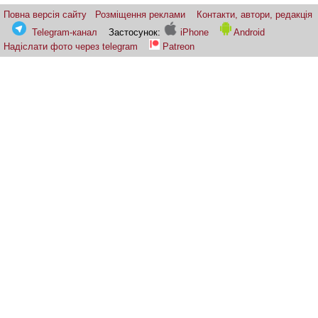
Повна версія сайту
Розміщення реклами
Контакти, автори, редакція
Telegram-канал
Застосунок:
iPhone
Android
Надіслати фото через telegram
Patreon