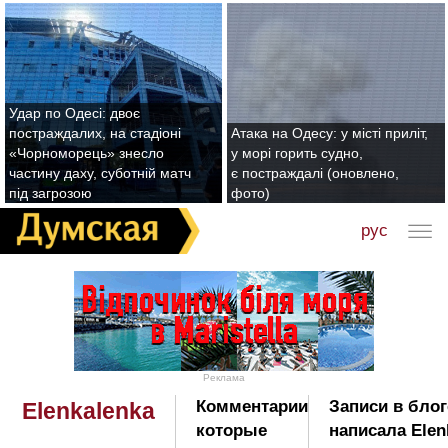
Удар по Одесі: двоє
постраждалих, на стадіоні
Атака на Одесу: у місті приліт,
«Чорноморець» знесло
у морі горить судно,
частину даху, суботній матч
є постраждалі (оновлено,
під загрозою
фото)
рус
Реклама
Комментарии
Записи в блог
Elenkalenka
которые
написала Elen