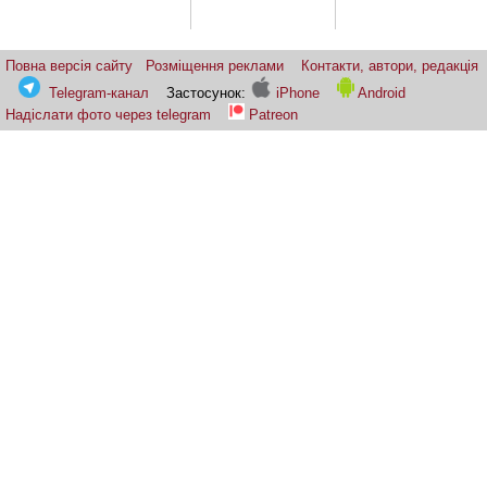
Повна версія сайту
Розміщення реклами
Контакти, автори, редакція
Telegram-канал
Застосунок:
iPhone
Android
Надіслати фото через telegram
Patreon