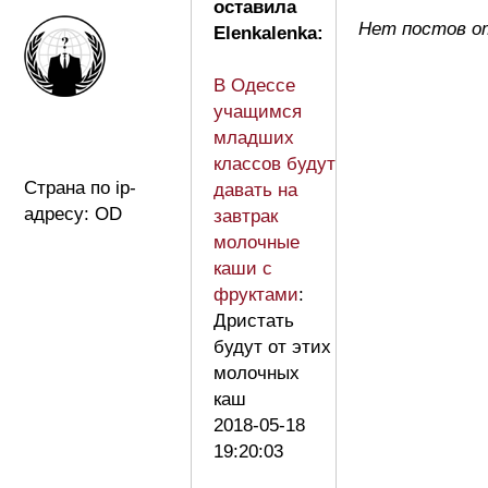
оставила
Нет постов от
Elenkalenka:
В Одессе
учащимся
младших
классов будут
Страна по ip-
давать на
адресу: OD
завтрак
молочные
каши с
фруктами
:
Дристать
будут от этих
молочных
каш
2018-05-18
19:20:03