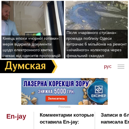
Після «чарівного стусана»:
Кінець епохи «чорної готівки»:
громада поблизу Одеси
мерія відкрила документи
витрачає 6 мільйонів на ремонт
щодо електронного квитка
«нічийного» колектора через
і чекає від одеситів пропозицій
фекальний скандал
рус
Реклама
Комментарии которые
Записи в б
En-jay
оставила En-jay:
написала En