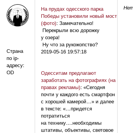
Нет
На прудах одесского парка
Победы установили новый мост
(фото)
: Замечательно!
Перекрыли всю дорожку
у озера!
Ну что за рукожопство?
Страна
2019-05-16 19:57:18
по ip-
адресу:
OD
Одесситам предлагают
заработать на фотографиях (на
правах рекламы)
: «Сегодня
почти у каждого есть смартфон
с хорошей камерой…» и далее
в тексте: «…придется
потратиться
на технику….необходимы
штативы, объективы, световое