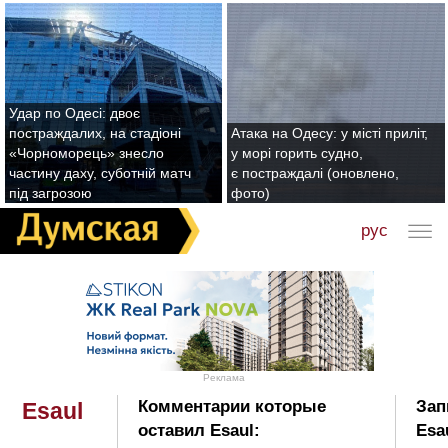
Удар по Одесі: двоє
постраждалих, на стадіоні
Атака на Одесу: у місті приліт,
«Чорноморець» знесло
у морі горить судно,
частину даху, суботній матч
є постраждалі (оновлено,
під загрозою
фото)
рус
Реклама
Комментарии которые
Зап
Esaul
оставил Esaul:
Esa