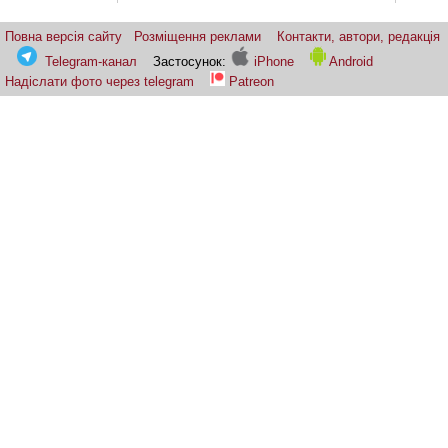
Повна версія сайту
Розміщення реклами
Контакти, автори, редакція
Telegram-канал
Застосунок:
iPhone
Android
Надіслати фото через telegram
Patreon