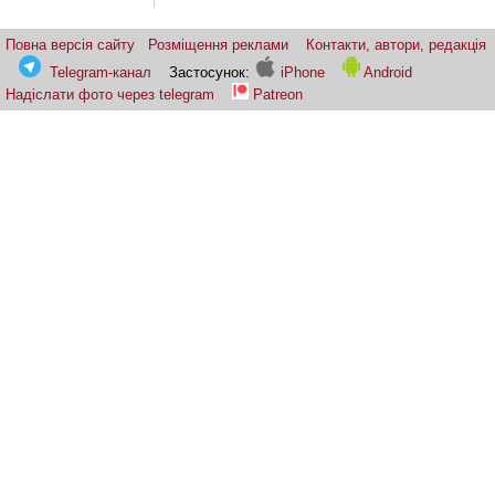
Повна версія сайту
Розміщення реклами
Контакти, автори, редакція
Telegram-канал
Застосунок:
iPhone
Android
Надіслати фото через telegram
Patreon