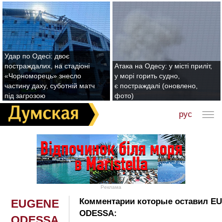
Удар по Одесі: двоє
постраждалих, на стадіоні
Атака на Одесу: у місті приліт,
«Чорноморець» знесло
у морі горить судно,
частину даху, суботній матч
є постраждалі (оновлено,
під загрозою
фото)
рус
Реклама
Комментарии которые оставил E
EUGENE
ODESSA:
ODESSA