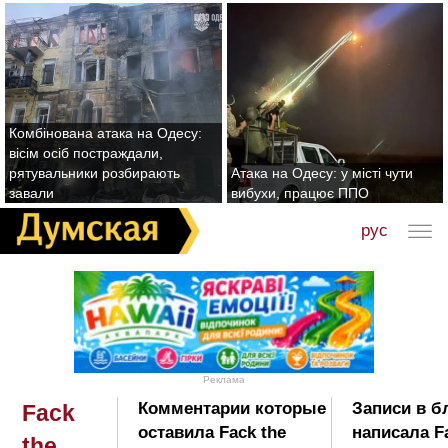
Комбінована атака на Одесу:
вісім осіб постраждали,
рятувальники розбирають
Атака на Одесу: у місті чути
завали
вибухи, працює ППО
рус
Реклама
Комментарии которые
Записи в б
Fack
оставила Fack the
написала Fa
the