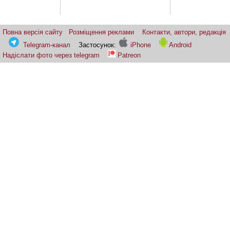
Повна версія сайту
Розміщення реклами
Контакти, автори, редакція
Telegram-канал
Застосунок:
iPhone
Android
Надіслати фото через telegram
Patreon