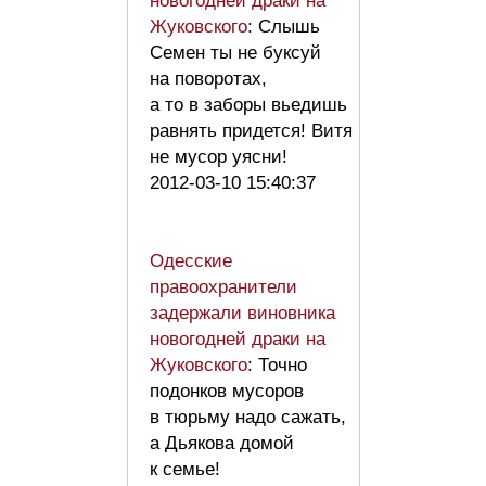
новогодней драки на
Жуковского
: Слышь
Семен ты не буксуй
на поворотах,
а то в заборы вьедишь
равнять придется! Витя
не мусор уясни!
2012-03-10 15:40:37
Одесские
правоохранители
задержали виновника
новогодней драки на
Жуковского
: Точно
подонков мусоров
в тюрьму надо сажать,
а Дьякова домой
к семье!