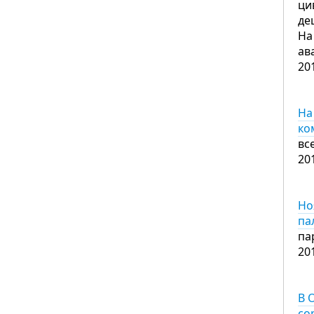
ци
де
На
ав
20
На
ко
вс
20
Но
па
па
20
В 
со