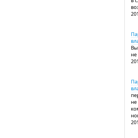
в 
во
20
Па
вл
Вы
не
20
Па
вл
пе
не
ко
но
20