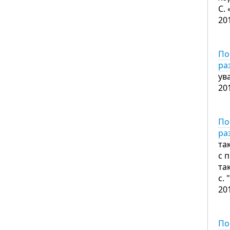
С.
20
По
ра
ув
20
По
ра
та
с 
та
с.
20
По