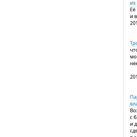
из
Её
и 
20
Тр
чт
мо
не
20
Па
вл
Во
с 
и 
сд