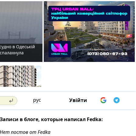
судно в Одеській
і спалахнула
рус
Увійти
Записи в блоге, которые написал Fedka:
Нет постов от Fedka