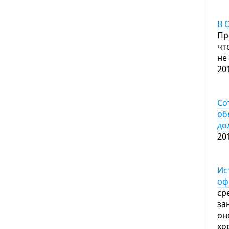
В 
Пр
чт
не
20
Со
об
до
20
Ис
оф
ср
за
он
хо