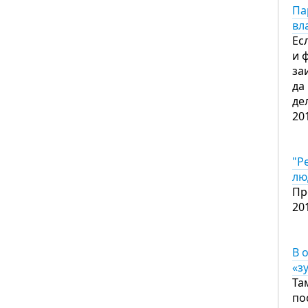
Па
вл
Ес
и 
за
да
де
20
"Р
лю
Пр
20
В 
«з
Та
по