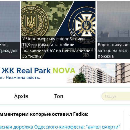
У Чорноморську співробітники
иліт,
ТЦК затримали та побили
Ворог атакував 
страждалі
полковника СБУ на пенсії: зникли
затоці: на місц
55 тисяч?
пожежа
Архів
Топ
мментарии которые оставил Fedka:
асная дорожка Одесского кинофеста: "ангел смерти"