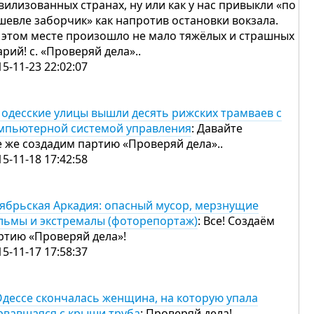
вилизованных странах, ну или как у нас привыкли «по
шевле заборчик» как напротив остановки вокзала.
 этом месте произошло не мало тяжёлых и страшных
арий! c. «Проверяй дела»..
15-11-23 22:02:07
 одесские улицы вышли десять рижских трамваев с
мпьютерной системой управления
: Давайте
е же создадим партию «Проверяй дела»..
15-11-18 17:42:58
ябрьская Аркадия: опасный мусор, мерзнущие
льмы и экстремалы (фоторепортаж)
: Все! Создаём
ртию «Проверяй дела»!
15-11-17 17:58:37
Одессе скончалась женщина, на которую упала
рвавшаяся с крыши труба
: Проверяй дела!