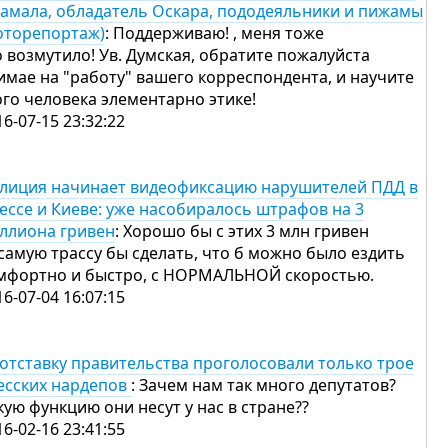
амала, обладатель Оскара, пододеяльники и пижамы
оторепортаж)
: Поддерживаю! , меня тоже
о возмутило! Ув. Думская, обратите пожалуйста
имае на "работу" вашего корреспондента, и научите
ого человека элементарно этике!
16-07-15 23:32:22
лиция начинает видеофиксацию нарушителей ПДД в
ессе и Киеве: уже насобиралось штрафов на 3
ллиона гривен
: Хорошо бы с этих 3 млн гривен
 самую трассу бы сделать, что б можно было ездить
мфортно и быстро, с НОРМАЛЬНОЙ скоростью.
16-07-04 16:07:15
 отставку правительства проголосовали только трое
есских нардепов
: Зачем нам так много депутатов?
кую функцию они несут у нас в стране??
16-02-16 23:41:55