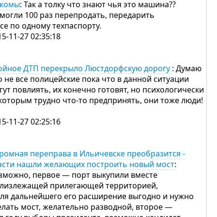
 комы
: Так а толку что знают чья это машина??
 могли 100 раз перепродать, передарить
все по одному техпаспорту.
15-11-27 02:35:18
ойное ДТП перекрыло Люстдорфскую дорогу
: Думаю
о не все полицейские пока что в данной ситуации
гут повлиять, их конечно готовят, но психологически
которым трудно что-то предпринять, они тоже люди!
15-11-27 02:25:16
ромная переправа в Ильичевске преобразится -
асти нашли желающих построить новый мост
:
зможно, первое — порт выкупили вместе
близлежащей прилегающей территорией,
для дальнейшего его расширение выгодно и нужно
елать мост, желательно разводной, второе —