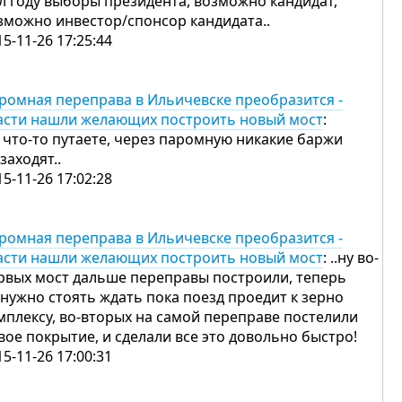
сл году выборы президента, возможно кандидат,
зможно инвестор/спонсор кандидата..
15-11-26 17:25:44
ромная переправа в Ильичевске преобразится -
асти нашли желающих построить новый мост
:
 что-то путаете, через паромную никакие баржи
 заходят..
15-11-26 17:02:28
ромная переправа в Ильичевске преобразится -
асти нашли желающих построить новый мост
: ..ну во-
рвых мост дальше переправы построили, теперь
 нужно стоять ждать пока поезд проедит к зерно
мплексу, во-вторых на самой переправе постелили
вое покрытие, и сделали все это довольно быстро!
15-11-26 17:00:31