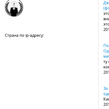
Дж
(ф
эт
вн
эт
20
Страна по ip-адресу:
По
Од
ми
ту
ко
20
За
од
Ка
20