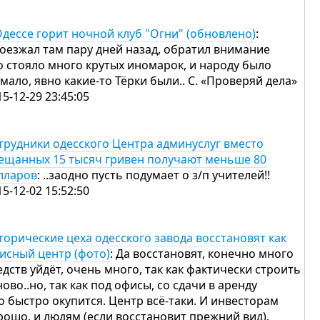
Одессе горит ночной клуб "Огни" (обновлено)
:
оезжал там пару дней назад, обратил внимание
о стояло много крутых иномарок, и народу было
 мало, явно какие-то Тёрки были.. С. «Проверяй дела»
15-12-29 23:45:05
трудники одесского Центра админуслуг вместо
ещанных 15 тысяч гривен получают меньше 80
лларов
: ..заодно пусть подумает о з/п учителей!!
15-12-02 15:52:50
торические цеха одесского завода восстановят как
исный центр (фото)
: Да восстановят, конечно много
едств уйдёт, очень много, так как фактически строить
ново..но, так как под офисы, со сдачи в аренду
о быстро окупится. Центр всё-таки. И инвесторам
рошо, и людям (если восстановит прежний вид).