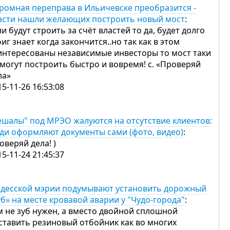
ромная переправа в Ильичевске преобразится -
асти нашли желающих построить новый мост
:
ли будут строить за счёт властей то да, будет долго
фиг знает когда закончится..но так как в этом
интересованы независимые инвесторы то мост таки
 могут построить быстро и вовремя! с. «Проверяй
ла»
15-11-26 16:53:08
ешалы" под МРЭО жалуются на отсутствие клиентов:
ди оформляют документы сами (фото, видео)
:
оверяй дела! )
15-11-24 21:45:37
одесской мэрии подумывают установить дорожный
уб» на месте кровавой аварии у "Чудо-города"
:
м не зуб нужен, а вместо двойной сплошной
ставить резиновый отбойник как во многих