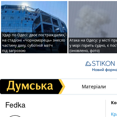
Удар по Одесі: двоє постраждалих,
на стадіоні «Чорноморець» знесло
Атака на Одесу: у місті пр
частину даху, суботній матч
у морі горить судно, є по
під загрозою
(оновлено, фото)
Матеріали
Fedka
Ко
Кр