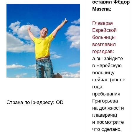
оставил Фёдор
Мазепа:
Главврач
Еврейской
больницы
возглавил
горздрав
:
а вы зайдите
в Еврейскую
больницу
сейчас (после
года
пребывания
Григорьева
Страна по ip-адресу: OD
на должности
главврача)
и посмотрите
что сделано.