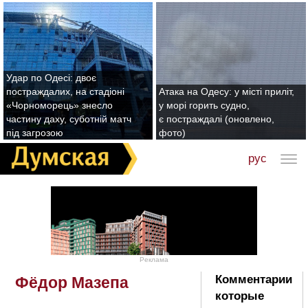
Удар по Одесі: двоє
постраждалих, на стадіоні
Атака на Одесу: у місті приліт,
«Чорноморець» знесло
у морі горить судно,
частину даху, суботній матч
є постраждалі (оновлено,
під загрозою
фото)
рус
Реклама
Комментарии
Фёдор Мазепа
которые