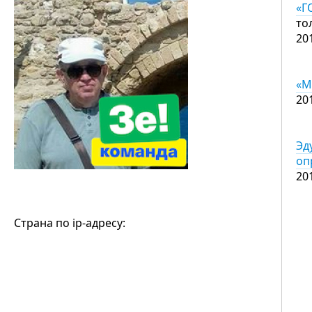
«Г
то
20
«М
20
Эд
оп
20
Страна по ip-адресу: