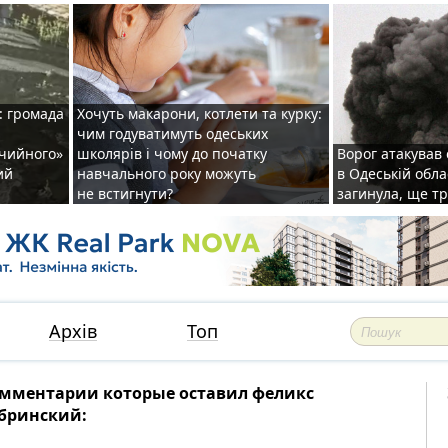
: громада
Хочуть макарони, котлети та курку:
чим годуватимуть одеських
ічийного»
школярів і чому до початку
Ворог атакував
ий
навчального року можуть
в Одеській обла
не встигнути?
загинула, ще т
Архів
Топ
мментарии которые оставил феликс
бринский: