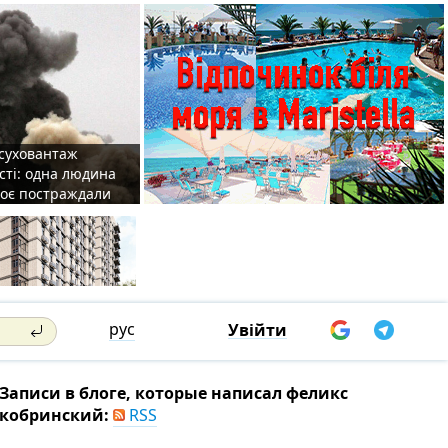
 суховантаж
сті: одна людина
роє постраждали
рус
Увійти
Записи в блоге, которые написал феликс
кобринский:
RSS