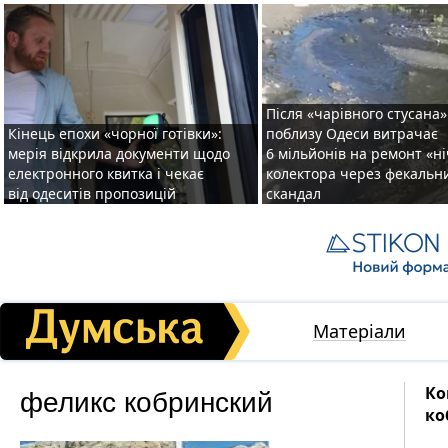
Після «чарівного стусана»
Кінець епохи «чорної готівки»:
поблизу Одеси витрачає
мерія відкрила документи щодо
6 мільйонів на ремонт «н
електронного квитка і чекає
колектора через фекальн
від одеситів пропозицій
скандал
Матеріали
феликс кобринский
Ко
ко