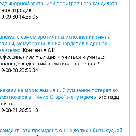
едвыборной агитацией проигравшего кандидата
:
тное отродие
19-09-30 14:35:05
tinews: о самом эротичном исполнении гимна
раины, мемуарах бывших нардепов и дронах-
едителях
: Контент = ОК
офессинализм + дикция = учиться и учиться
рвонец + «одесский политик» = перебор!!!
19-08-28 23:59:34
иехали на море: выживший сумчанин потерял во
емя пожара в "Токио Старе" жену и дочь
: это пздц
кой-то…
19-08-21 20:59:13
езидент - это президент, он не должен быть судьей