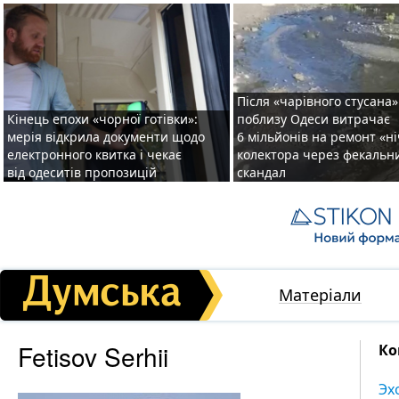
Після «чарівного стусана»
Кінець епохи «чорної готівки»:
поблизу Одеси витрачає
мерія відкрила документи щодо
6 мільйонів на ремонт «н
електронного квитка і чекає
колектора через фекальн
від одеситів пропозицій
скандал
Матеріали
Fetisov Serhii
Ко
Эх