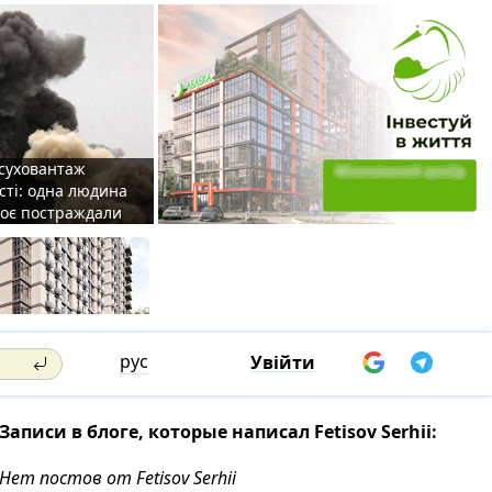
 суховантаж
сті: одна людина
роє постраждали
рус
Увійти
Записи в блоге, которые написал Fetisov Serhii:
Нет постов от Fetisov Serhii