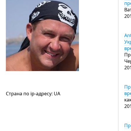
пр
Ва
20
An
Ук
вр
Пр
Че
20
Пр
вр
Страна по ip-адресу: UA
ка
20
Пр