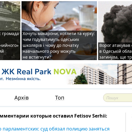
: громада
Хочуть макарони, котлети та курку:
чим годуватимуть одеських
ічийного»
школярів і чому до початку
Ворог атакував
ий
навчального року можуть
в Одеській обла
не встигнути?
загинула, ще т
Архів
Топ
мментарии которые оставил Fetisov Serhii:
о парламентских: суд обязал полицию заняться