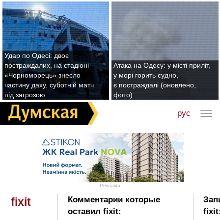
Удар по Одесі: двоє
постраждалих, на стадіоні
Атака на Одесу: у місті приліт,
«Чорноморець» знесло
у морі горить судно,
частину даху, суботній матч
є постраждалі (оновлено,
під загрозою
фото)
рус
Реклама
Комментарии которые
Зап
fixit
оставил fixit:
fixit