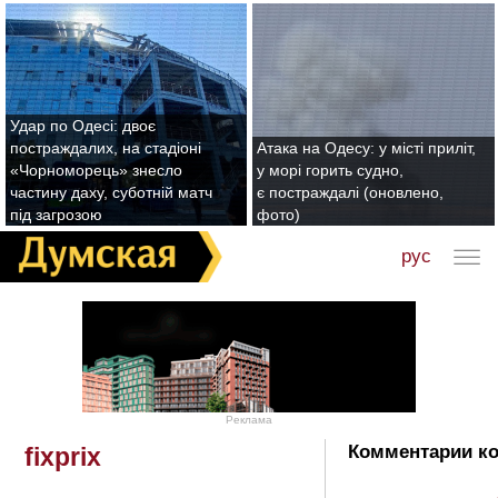
Удар по Одесі: двоє
постраждалих, на стадіоні
Атака на Одесу: у місті приліт,
«Чорноморець» знесло
у морі горить судно,
частину даху, суботній матч
є постраждалі (оновлено,
під загрозою
фото)
рус
Реклама
Комментарии кот
fixprix