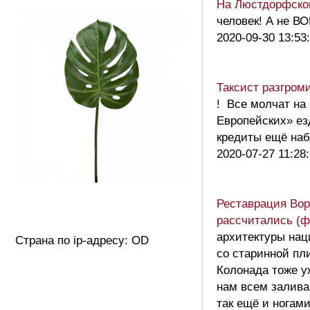
На Люстдорфской
человек! А не В
2020-09-30 13:53
Таксист разгром
! Все молчат на
Европейских» ез
кредиты ещё наб
2020-07-27 11:28
Реставрация Вор
рассчитались (ф
архитектуры нац
Страна по ip-адресу: OD
со старинной пл
Колонада тоже у
нам всем залива
так ещё и ногам