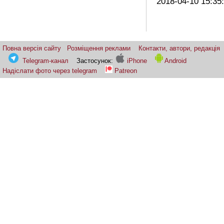
2018-04-10 15:35
Повна версія сайту
Розміщення реклами
Контакти, автори, редакція
Telegram-канал
Застосунок:
iPhone
Android
Надіслати фото через telegram
Patreon