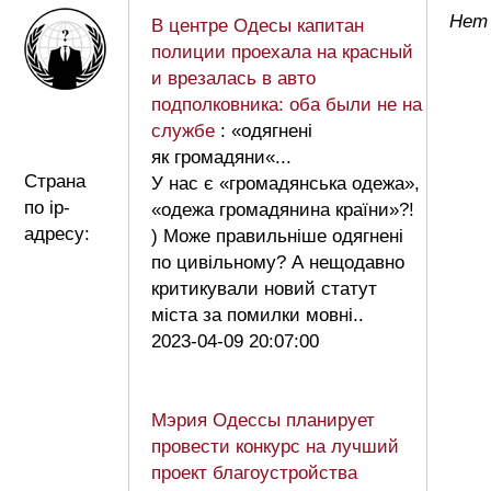
Нет 
В центре Одесы капитан
полиции проехала на красный
и врезалась в авто
подполковника: оба были не на
службе
: «одягнені
як громадяни«...
Страна
У нас є «громадянська одежа»,
по ip-
«одежа громадянина країни»?!
адресу:
) Може правильніше одягнені
по цивільному? А нещодавно
критикували новий статут
міста за помилки мовні..
2023-04-09 20:07:00
Мэрия Одессы планирует
провести конкурс на лучший
проект благоустройства