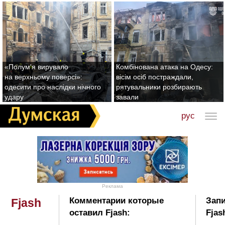
«Полум'я вирувало
Комбінована атака на Одесу:
на верхньому поверсі»:
вісім осіб постраждали,
одесити про наслідки нічного
рятувальники розбирають
удару
завали
рус
Реклама
Комментарии которые
Запи
Fjash
оставил Fjash:
Fjas