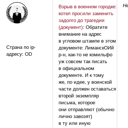
Не
Взрыв в военном городке:
котел просили заменить
задолго до трагедии
(документ)
: Обратите
внимание на адрес
в угловом штампе в этом
Страна по ip-
документе: ЛиманскОИй
адресу: OD
р-н, как-то не комильфо
уж совсем так писать
в официальном
документе. И к тому
же, по идее, у воинской
части должен оставаться
второй экземпляр
письма, которое
они отправляют (обычно
лично завозят)
в ту или иную