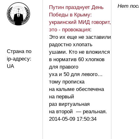
Нет пост
Путин празднует День
Победы в Крыму:
украинский МИД говорит,
это - провокация
:
Это их еще не заставили
радостно хлопать
Страна по
ушами. Кто не вложился
ip-адресу:
в норматив 60 хлопков
UA
для правого
уха и 50 для левого…
тому прописка
на калыме обеспечена
на первый
раз виртуальная
на второй — реальная.
2014-05-09 17:50:34