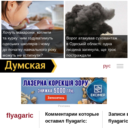
Хочуть макарони, котлети
та курку: чим годуватимуть
Ворог атакував суховантаж
одеських школярів і чому
в Одеській області: одна
до початку навчального року
людина загинула, ще троє
можуть не встигнути?
постраждали
рус
Реклама
Комментарии которые
Записи 
flyagaric
оставил flyagaric:
flyagaric