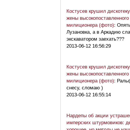
Костусев крушил дискотеку
жены высокопоставленного
милиционера (фото)
: Опят
Лузановка, а в Аркадию сл
экскаватором заехать???
2013-06-12 16:56:29
Костусев крушил дискотеку
жены высокопоставленного
милиционера (фото)
: Рал
снесу, сломаю )
2013-06-12 16:55:14
Нардепы об акции устраше
имперских штурмовиков: д
хорошее, но методы не на