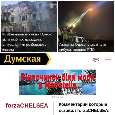
Комбінована атака на Одесу:
вісім осіб постраждали,
рятувальники розбирають
Атака на Одесу: у місті чути
завали
вибухи, працює ППО
рус
Реклама
Комментарии которые
forzaCHELSEA
оставил forzaCHELSEA: