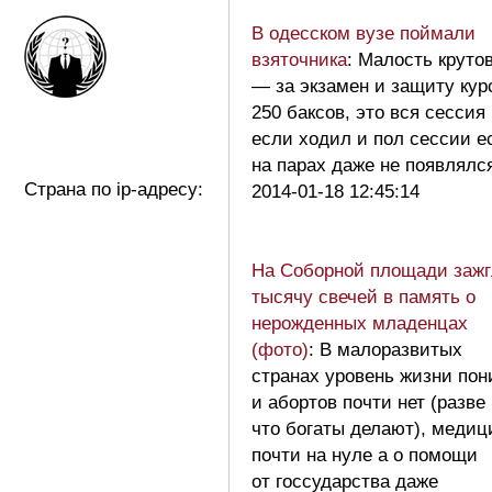
В одесском вузе поймали
взяточника
: Малость круто
— за экзамен и защиту кур
250 баксов, это вся сессия
если ходил и пол сессии е
на парах даже не появлял
Страна по ip-адресу:
2014-01-18 12:45:14
На Соборной площади заж
тысячу свечей в память о
нерожденных младенцах
(фото)
: В малоразвитых
странах уровень жизни пон
и абортов почти нет (разве
что богаты делают), медиц
почти на нуле а о помощи
от госсударства даже