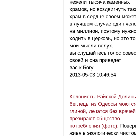
нежели тысяча каменных
храмов, но воздвигнуть так
храм в сердце своем може
в лучшем случае один чел
на миллион, поэтому нужн
ходить в церковь, но это т
мои мысли вслух,
вы слушайтесь голос сове
своей и она приведет
вас к Богу
2013-05-03 10:46:54
Колонисты Райской Долины
беглецы из Одессы моютс
глиной, лечатся без врачей
презирают общество
потребления (фото)
: Повер
живя в экологически чисто