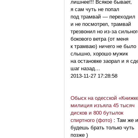
лишнее!!! Всякое бывает,
я сам чуть не попал
под трамвай — переходил
и не посмотрел, трамвай
трезвонил но из-за сильног
бокового ветра (от меня
к трамваю) ничего не было
слышно, хорошо мужик
на остановке заорал и я сд
шаг назад…
2013-11-27 17:28:58
Обыск на одесской «Книжке
милиция изъяла 45 тысяч
дисков и 800 бутылок
спиртного (фото)
: Там же 
будешь брать только чуть
позже )