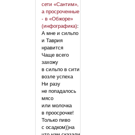
сети «Сантим»,
а просроченные
- в «Обжоре»
(инфографика)
:
А мне и сильпо
и Таврия
нравится
Чаще всего
захожу
в сильпо в сити
возле успеха
Ни разу
не попадалось
мясо
или молочка
в проосрочке!
Только пиво
с осадком))на
что нам сказали