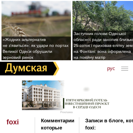
Заступник голови Одеської
«Жодних альтернатив
обласної ради захопив близьк
не з'явиться»: як удари по портах
25 соток і приховав елітну зе
Великої Одеси обрушили
на Фонтані: вона оформлена
зерновий ринок
на покійну матір
рус
Реклама
Комментарии
Записи в блоге, к
foxi
которые
foxi: