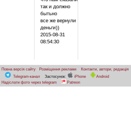
так и должно
бытьно
все же вернули
деньги))
2015-08-31
08:54:30
Повна версія сайту
Розміщення реклами
Контакти, автори, редакція
Telegram-канал
Застосунок:
iPhone
Android
Надіслати фото через telegram
Patreon