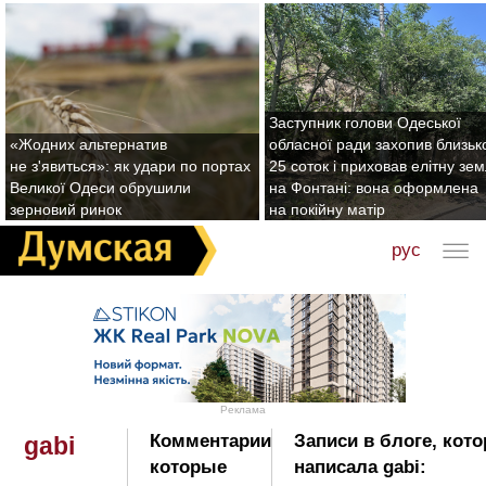
Заступник голови Одеської
«Жодних альтернатив
обласної ради захопив близьк
не з'явиться»: як удари по портах
25 соток і приховав елітну зе
Великої Одеси обрушили
на Фонтані: вона оформлена
зерновий ринок
на покійну матір
рус
Реклама
Комментарии
Записи в блоге, кот
gabi
которые
написала gabi: