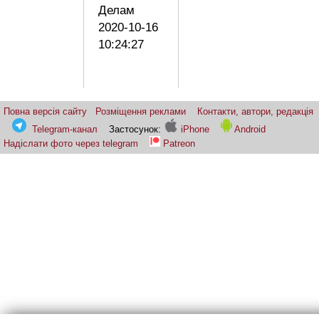
Делам
2020-10-16
10:24:27
Повна версія сайту
Розміщення реклами
Контакти, автори, редакція
Telegram-канал
Застосунок:
iPhone
Android
Надіслати фото через telegram
Patreon