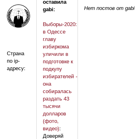
оставила
Нет постов от gabi
gabi:
Выборы-2020:
в Одессе
главу
избиркома
Страна
уличили в
по ip-
подготовке к
адресу:
подкупу
избирателей -
она
собиралась
раздать 43
тысячи
долларов
(фото,
видео)
:
Доверяй