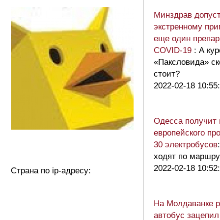
Минздрав допуст
экстренному пр
еще один препар
COVID-19
: А кур
«Паксловида» ск
стоит?
2022-02-18 10:55
Одесса получит 
европейского пр
30 электробусов
ходят по маршр
2022-02-18 10:52
Страна по ip-адресу:
На Молдаванке 
автобус зацепил