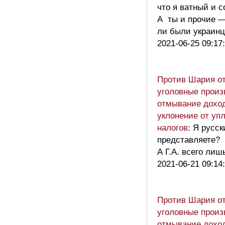
что я ватный и с
А ты и прочие —
ли были украи
2021-06-25 09:17
Против Шария о
уголовные произ
отмывание дохо
уклонение от уп
налогов
: Я русск
представляете?
А Г.А. всего лиш
2021-06-21 09:14
Против Шария о
уголовные произ
отмывание дохо