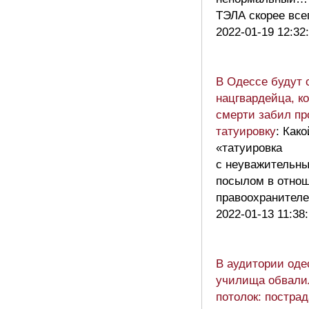
ТЭЛА скорее все
2022-01-19 12:32
В Одессе будут 
нацгвардейца, к
смерти забил пр
татуировку
: Как
«татуировка
с неуважительн
посылом в отно
правоохранител
2022-01-13 11:38
В аудитории оде
училища обвали
потолок: постра