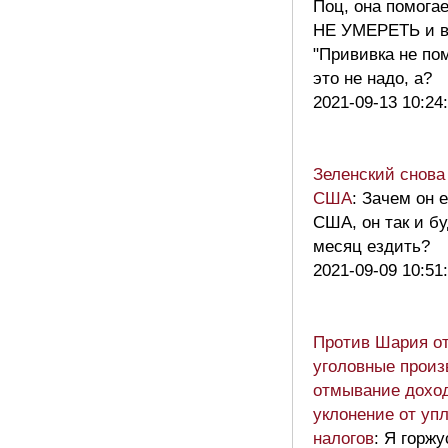
Поц, она помогае
НЕ УМЕРЕТЬ и в
"Прививка не по
это не надо, а?
2021-09-13 10:24
Зеленский снова
США
: Зачем он е
США, он так и бу
месяц ездить?
2021-09-09 10:51
Против Шария о
уголовные произ
отмывание дохо
уклонение от уп
налогов
: Я горжу