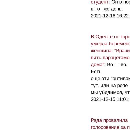
студент
: Он в п
в тот же день.
2021-12-16 16:22
В Одессе от кор
умерла беремен
женщина: "Врачи
пить парацетамо
дома"
: Во — во.
Есть
еще эти "антива
тут, или на репе
мы убедимся, ч
2021-12-15 11:01
Рада провалила
голосование за п