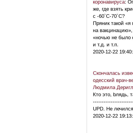
коронавируса
: О
же, где взять кр
с -60`C-70`C?
Пряник такой «я
на вакцинацию», 
«ночью не было 
и т.д. и т.п.
2020-12-22 19:40
Скончалась изв
одесский врач-в
Людмила Деригл
Кто это, bлядь, 
----------------------
UPD. Не лечилс
2020-12-22 19:13