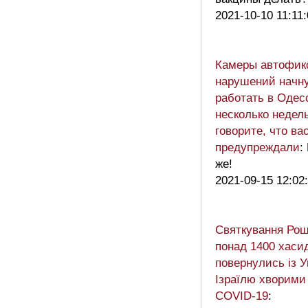
2021-10-10 11:11
Камеры автофик
нарушений начн
работать в Одес
несколько недель
говорите, что ва
предупреждали
:
же!
2021-09-15 12:02
Святкування Рош
понад 1400 хаси
повернулись із У
Ізраїлю хворими
COVID-19
: