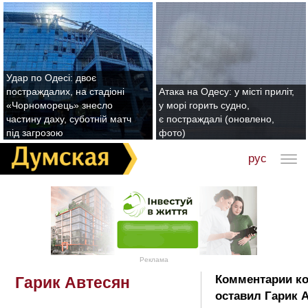
Удар по Одесі: двоє
постраждалих, на стадіоні
Атака на Одесу: у місті приліт,
«Чорноморець» знесло
у морі горить судно,
частину даху, суботній матч
є постраждалі (оновлено,
під загрозою
фото)
рус
Реклама
Комментарии к
Гарик Автесян
оставил Гарик 