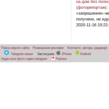
на дом без поли
(фоторепортаж)
:
«запрошення» н
получено, не иду
2020-11-16 10:22
Повна версія сайту
Розміщення реклами
Контакти, автори, редакція
Telegram-канал
Застосунок:
iPhone
Android
Надіслати фото через telegram
Patreon