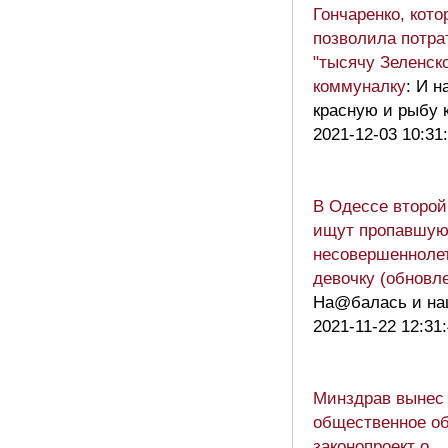
Гончаренко, кото
позволила потра
"тысячу Зеленско
коммуналку
: И н
красную и рыбу к
2021-12-03 10:31
В Одессе второй
ищут пропавшу
несовершеннол
девочку (обновл
На@балась и на
2021-11-22 12:31
Минздрав вынес
общественное о
законопроект о