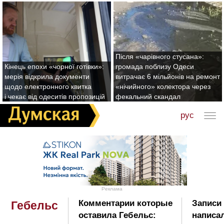
Після «чарівного стусана»:
Кінець епохи «чорної готівки»:
громада поблизу Одеси
мерія відкрила документи
витрачає 6 мільйонів на ремонт
щодо електронного квитка
«нічийного» колектора через
і чекає від одеситів пропозицій
фекальний скандал
рус
Реклама
Комментарии которые
Записи 
Гебельс
оставила Гебельс:
написа