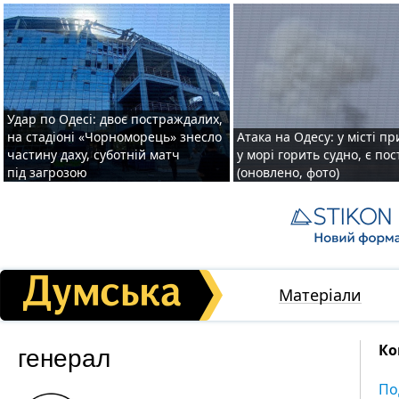
Удар по Одесі: двоє постраждалих,
на стадіоні «Чорноморець» знесло
Атака на Одесу: у місті пр
частину даху, суботній матч
у морі горить судно, є по
під загрозою
(оновлено, фото)
Матеріали
генерал
Ко
По