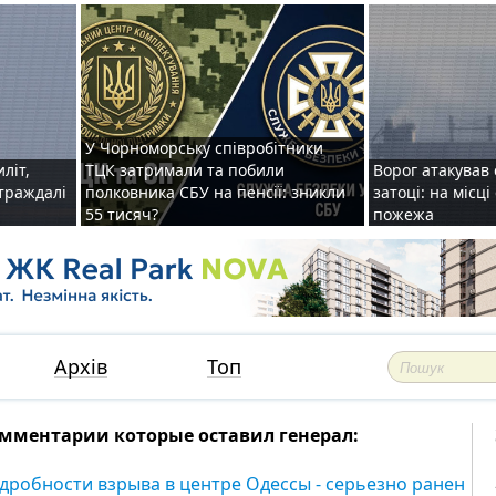
У Чорноморську співробітники
иліт,
ТЦК затримали та побили
Ворог атакував 
страждалі
полковника СБУ на пенсії: зникли
затоці: на місц
55 тисяч?
пожежа
Архів
Топ
мментарии которые оставил генерал:
дробности взрыва в центре Одессы - серьезно ранен