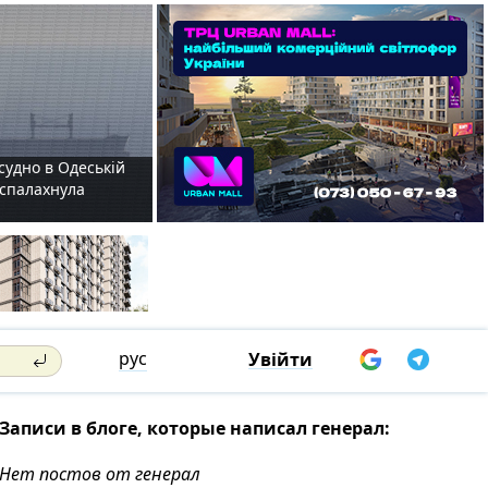
судно в Одеській
і спалахнула
рус
Увійти
Записи в блоге, которые написал генерал:
Нет постов от генерал