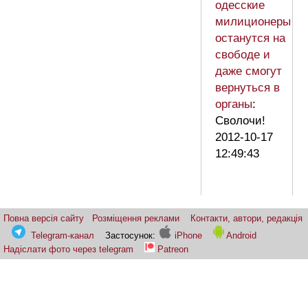
одесские
милиционеры
останутся на
свободе и
даже смогут
вернуться в
органы
:
Сволочи!
2012-10-17
12:49:43
Повна версія сайту
Розміщення реклами
Контакти, автори, редакція
Telegram-канал
Застосунок:
iPhone
Android
Надіслати фото через telegram
Patreon