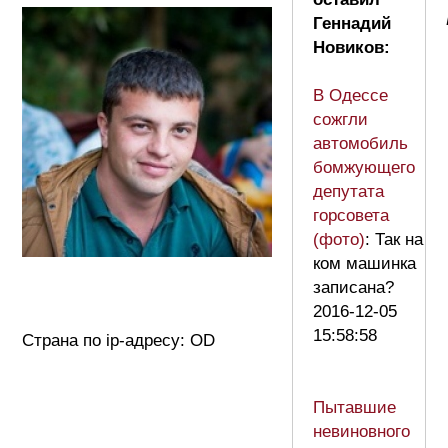
Геннадий
Новиков:
В Одессе
сожгли
автомобиль
бомжующего
депутата
горсовета
(фото)
: Так на
ком машинка
записана?
2016-12-05
15:58:58
Страна по ip-адресу: OD
Пытавшие
невиновного