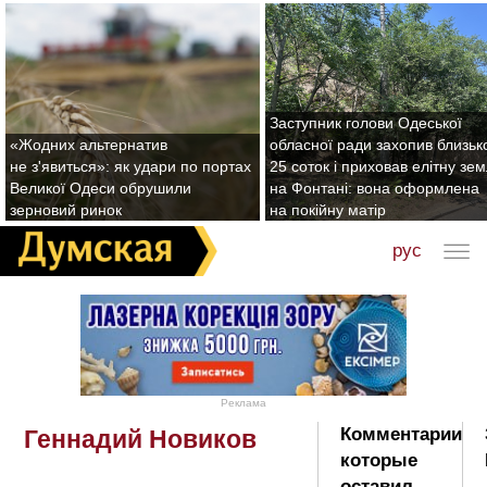
Заступник голови Одеської
«Жодних альтернатив
обласної ради захопив близьк
не з'явиться»: як удари по портах
25 соток і приховав елітну зе
Великої Одеси обрушили
на Фонтані: вона оформлена
зерновий ринок
на покійну матір
рус
Реклама
Комментарии
Геннадий Новиков
которые
оставил