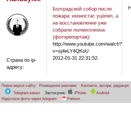
Н
Болградский собор после
пожара: иконостас уцелел, а
на восстановление уже
собрали полмиллиона
(фоторепортаж)
:
http://www.youtube.com/watch?
v=sj4eLY4QKoU
2012-01-31 22:31:52
Страна по ip-
адресу:
Повна версія сайту
Розміщення реклами
Контакти, автори, редакція
Telegram-канал
Застосунок:
iPhone
Android
Надіслати фото через telegram
Patreon