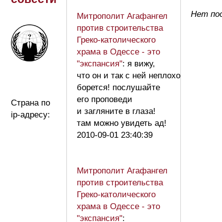
Нет по
Митрополит Агафангел
против строительства
Греко-католического
храма в Одессе - это
"экспансия"
: я вижу,
что он и так с ней неплохо
борется! послушайте
его проповеди
Страна по
и загляните в глаза!
ip-адресу:
там можно увидеть ад!
2010-09-01 23:40:39
Митрополит Агафангел
против строительства
Греко-католического
храма в Одессе - это
"экспансия"
: