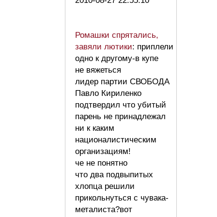
2010-08-27 22:55:10
Ромашки спрятались,
завяли лютики
: приплели
одно к другому-в купе
не вяжеться
лидер партии СВОБОДА
Павло Кириленко
подтвердил что убитый
парень не принадлежал
ни к каким
националистическим
организациям!
че не понятно
что два подвыпитых
хлопца решили
прикольнуться с чувака-
металиста?вот