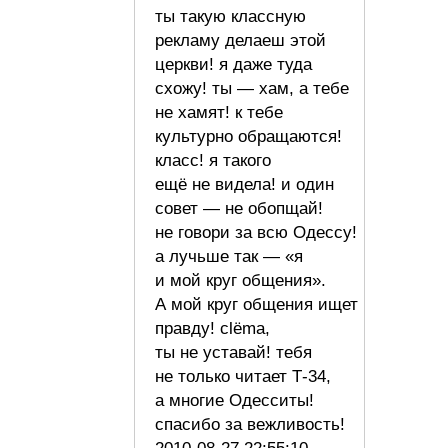
ты такую классную
рекламу делаеш этой
церкви! я даже туда
схожу! ты — хам, а тебе
не хамят! к тебе
культурно обращаются!
класс! я такого
ещё не видела! и один
совет — не обопщай!
не говори за всю Одессу!
а лучьше так — «я
и мой круг общения».
А мой круг общения ищет
правду! сlёma,
ты не уставай! тебя
не только читает Т-34,
а многие Одесситы!
спасибо за вежливость!