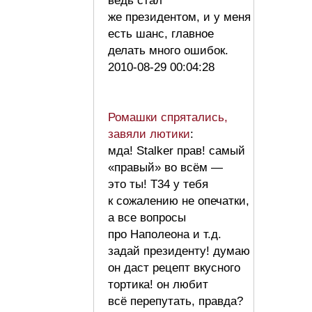
ведь стал
же президентом, и у меня
есть шанс, главное
делать много ошибок.
2010-08-29 00:04:28
Ромашки спрятались,
завяли лютики
:
мда! Stalker прав! самый
«правый» во всём —
это ты! Т34 у тебя
к сожалению не опечатки,
а все вопросы
про Наполеона и т.д.
задай президенту! думаю
он даст рецепт вкусного
тортика! он любит
всё перепутать, правда?