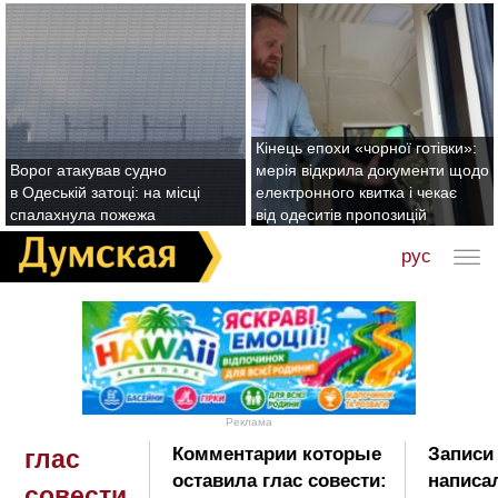
Кінець епохи «чорної готівки»:
Ворог атакував судно
мерія відкрила документи щодо
в Одеській затоці: на місці
електронного квитка і чекає
спалахнула пожежа
від одеситів пропозицій
рус
Реклама
Комментарии которые
Записи
глас
оставила глас совести:
написал
совести