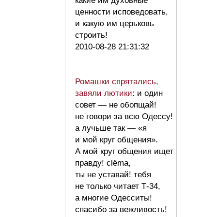
какие им духовные
ценности исповедовать,
и какую им церьковь
строить!
2010-08-28 21:31:32
Ромашки спрятались,
завяли лютики
: и один
совет — не обопщай!
не говори за всю Одессу!
а лучьше так — «я
и мой круг общения».
А мой круг общения ищет
правду! сlёma,
ты не уставай! тебя
не только читает Т-34,
а многие Одесситы!
спасибо за вежливость!