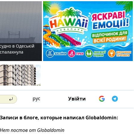
судно в Одеській
і спалахнула
рус
Увійти
Записи в блоге, которые написал Globaldomin:
Нет постов от Globaldomin