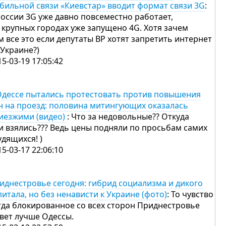
бильной связи «Киевстар» вводит формат связи 3G
:
России 3G уже давно повсеместно работает,
в крупных городах уже запущено 4G. Хотя зачем
м все это если депутаты ВР хотят запретить интернет
 Украине?)
15-03-19 17:05:42
Одессе пытались протестовать против повышения
н на проезд: половина митингующих оказалась
иезжими (видео)
: Что за недовольные?? Откуда
и взялись??? Ведь цены подняли по просьбам самих
удящихся! )
15-03-17 22:06:10
иднестровье сегодня: гибрид социализма и дикого
питала, но без ненависти к Украине (фото)
: То чувство
гда блокированное со всех сторон Приднестровье
вет лучше Одессы.