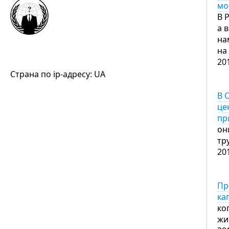
мо
В 
а 
на
на
20
Страна по ip-адресу: UA
В 
це
пр
он
тр
20
Пр
ка
ко
жи