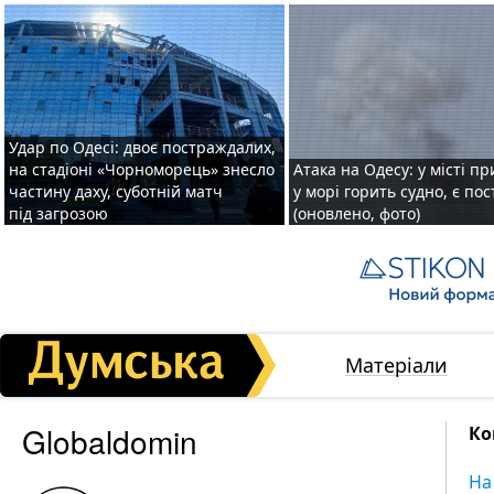
Удар по Одесі: двоє постраждалих,
на стадіоні «Чорноморець» знесло
Атака на Одесу: у місті пр
частину даху, суботній матч
у морі горить судно, є по
під загрозою
(оновлено, фото)
Матеріали
Globaldomin
Ко
На