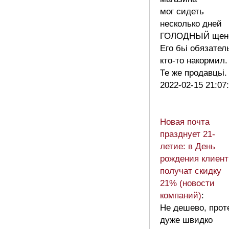
мог сидеть
несколько дней
ГОЛОДНЬІЙ щен
Его бьі обязател
кто-то накормил.
Те же продавцьі
2022-02-15 21:07
Новая почта
празднует 21-
летие: в День
рождения клиен
получат скидку
21% (новости
компаний)
:
Не дешево, прот
дуже швидко