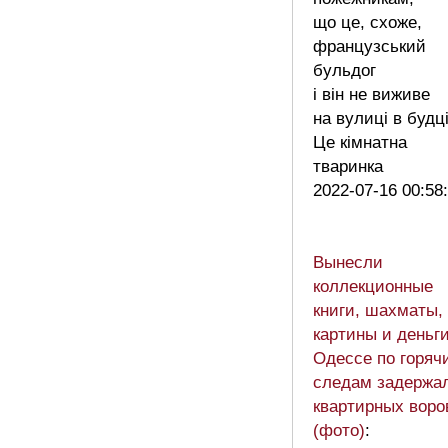
що це, схоже,
французський
бульдог
і він не виживе
на вулиці в будці
Це кімнатна
тваринка
2022-07-16 00:58
Вынесли
коллекционные
книги, шахматы,
картины и деньги
Одессе по горяч
следам задержа
квартирных воро
(фото)
: