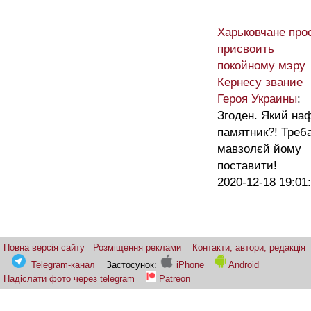
Харьковчане про
присвоить
покойному мэру
Кернесу звание
Героя Украины
:
Згоден. Який наф
памятник?! Треб
мавзолєй йому
поставити!
2020-12-18 19:01
Повна версія сайту
Розміщення реклами
Контакти, автори, редакція
Telegram-канал
Застосунок:
iPhone
Android
Надіслати фото через telegram
Patreon