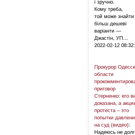
і зручно.
Кому треба,
той може знайти
більш дешеві
варіанти —
Джастін, УП…
2022-02-12 08:32
Прокурор Одесс
области
прокомментиров
приговор
Стерненко: его в
доказана, а акци
протеста – это
попытки давлени
на суд (видео)
:
Надеюсь не долг