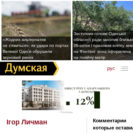
Заступник голови Одеської
«Жодних альтернатив
обласної ради захопив близьк
не з'явиться»: як удари по портах
25 соток і приховав елітну зе
Великої Одеси обрушили
на Фонтані: вона оформлена
зерновий ринок
на покійну матір
рус
Реклама
Комментарии
Ігор Личман
которые остави