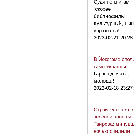
Судя по книгам
скорее
библиофилы
Культурный, нын
вор пошел!
2022-02-21 20:28
В Йокогаме спел
гимн Украины
:
Гарныі дівчата,
молодці!
2022-02-18 23:27
Строительство в
зеленой зоне на
Таирова: минув
ночью спилили