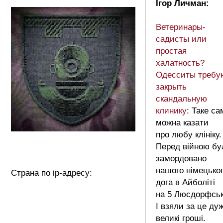
Ігор Личман:
Ветеринары-
садисты или
простая
халатность?
Одесситы требу
закрыть
скандальную
клинику
: Таке са
можна казати
про любу клініку.
Перед війною бу
замордовано
нашого німецько
Страна по ip-адресу:
дога в Айболіті
на 5 Люсдорфськ
І взяли за це ду
великі гроші.