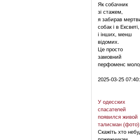
Як собачник
зі стажем,
я забирав мертв
собак і в Ексветі,
і інших, менш
відомих.
Це просто
замовний
перфоменс моло
2025-03-25 07:40
У одесских
спасателей
появился живой
талисман (фото)
Скажіть хто небу
пожежникам,