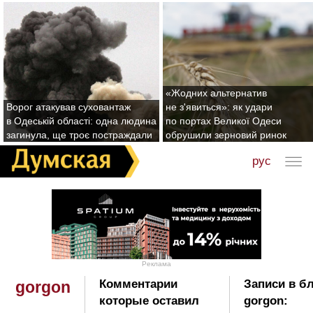
«Жодних альтернатив
Ворог атакував суховантаж
не з'явиться»: як удари
в Одеській області: одна людина
по портах Великої Одеси
загинула, ще троє постраждали
обрушили зерновий ринок
рус
Реклама
Комментарии
Записи в б
gorgon
которые оставил
gorgon: