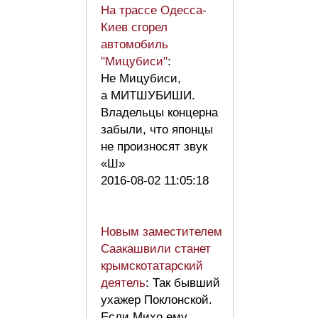
На трассе Одесса-
Киев сгорел
автомобиль
"Мицубиси"
:
Не Мицубиси,
а МИТШУБИШИ.
Владельцы концерна
забыли, что японцы
не произносят звук
«Ш»
2016-08-02 11:05:18
Новым заместителем
Саакашвили станет
крымскотатарский
деятель
: Так бывший
ухажер Поклонской.
Если Михо ему