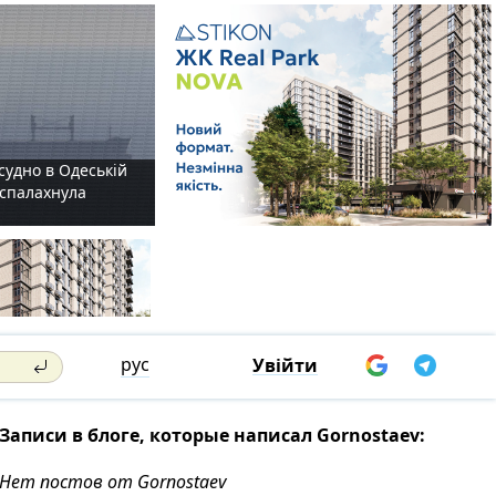
судно в Одеській
і спалахнула
рус
Увійти
Записи в блоге, которые написал Gornostaev:
Нет постов от Gornostaev