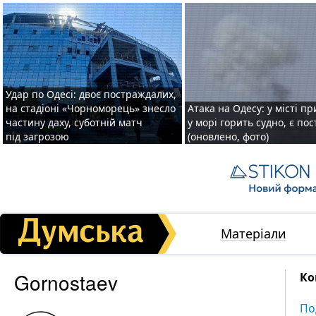
Удар по Одесі: двоє постраждалих,
на стадіоні «Чорноморець» знесло
Атака на Одесу: у місті пр
частину даху, суботній матч
у морі горить судно, є по
під загрозою
(оновлено, фото)
Матеріали
Gornostaev
Ко
По