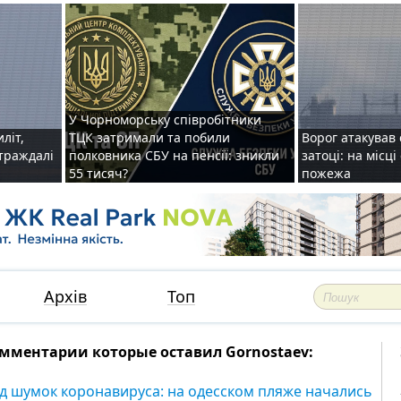
У Чорноморську співробітники
иліт,
ТЦК затримали та побили
Ворог атакував 
страждалі
полковника СБУ на пенсії: зникли
затоці: на місц
55 тисяч?
пожежа
Архів
Топ
мментарии которые оставил Gornostaev:
д шумок коронавируса: на одесском пляже начались