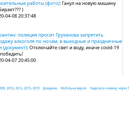
роительные работы (фото)
: Ганул на новую машину
бирает??? )
20-04-08 20:37:48
рантин: полиция просит Труханова запретить
одажу алкоголя по ночам, в выходные и праздничные
и (документ)
: Отключайте свет и воду, иначе covid-19
 победить!
20-04-07 20:45:00
009, 2010
,
2012
,
2015
,
2019
Довідник
Мобільна версія
Надіслати новину через 