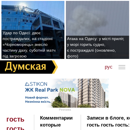
Удар по Одесі: двоє
постраждалих, на стадіоні
Атака на Одесу: у місті приліт,
«Чорноморець» знесло
у морі горить судно,
частину даху, суботній матч
є постраждалі (оновлено,
під загрозою
фото)
рус
Реклама
Комментарии
Записи в блоге, 
гость
которые
гость гость гость:
гость