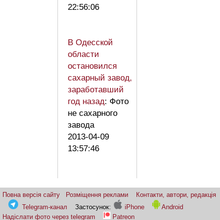
22:56:06
В Одесской
области
остановился
сахарный завод,
заработавший
год назад
: Фото
не сахарного
завода
2013-04-09
13:57:46
Повна версія сайту
Розміщення реклами
Контакти, автори, редакція
Telegram-канал
Застосунок:
iPhone
Android
Надіслати фото через telegram
Patreon