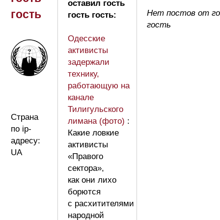
оставил гость
гость
Нет постов от г
гость гость:
гость
Одесские
активисты
задержали
технику,
работающую на
канале
Тилигульского
Страна
лимана (фото)
:
по ip-
Какие ловкие
адресу:
активисты
UA
«Правого
сектора»,
как они лихо
борются
с расхитителями
народной