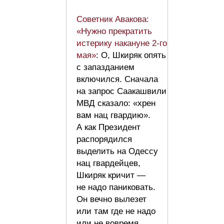
Советник Авакова:
«Нужно прекратить
истерику накануне 2-го
мая»
: О, Шкиряк опять
с запазданием
включился. Сначала
на запрос Саакашвили
МВД сказало: «хрен
вам нац гвардию».
А как Президент
распорядился
выделить на Одессу
нац гвардейцев,
Шкиряк кричит —
не надо паниковать.
Он вечно вылезет
или там где не надо
или не вовремя.