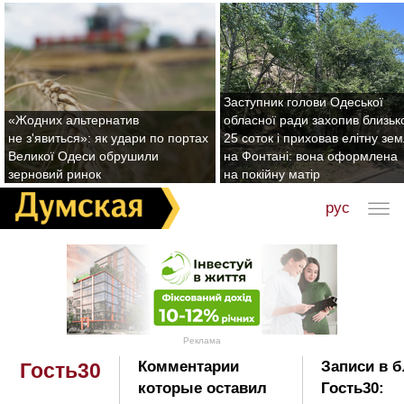
Заступник голови Одеської
«Жодних альтернатив
обласної ради захопив близьк
не з'явиться»: як удари по портах
25 соток і приховав елітну зе
Великої Одеси обрушили
на Фонтані: вона оформлена
зерновий ринок
на покійну матір
рус
Реклама
Комментарии
Записи в б
Гость30
которые оставил
Гость30: