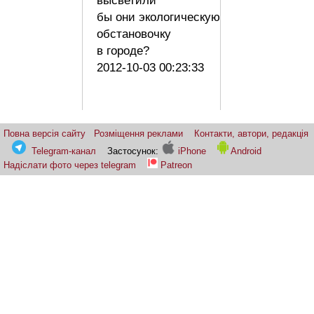
высветили
бы они экологическую
обстановочку
в городе?
2012-10-03 00:23:33
Повна версія сайту
Розміщення реклами
Контакти, автори, редакція
Telegram-канал
Застосунок:
iPhone
Android
Надіслати фото через telegram
Patreon