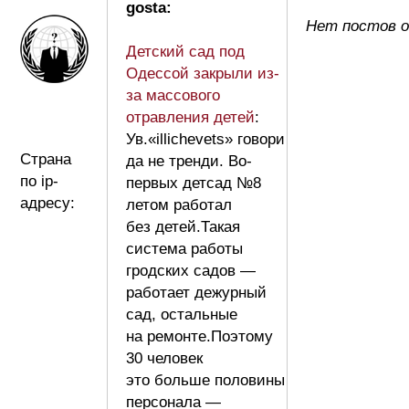
gosta:
Нет постов о
Детский сад под
Одессой закрыли из-
за массового
отравления детей
:
Ув.«illichevets» говори
Страна
да не тренди. Во-
по ip-
первых детсад №8
адресу:
летом работал
без детей.Такая
система работы
гродских садов —
работает дежурный
сад, остальные
на ремонте.Поэтому
30 человек
это больше половины
персонала —