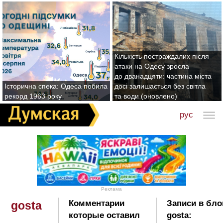
Кількість постраждалих після
атаки на Одесу зросла
до дванадцяти: частина міста
Історична спека: Одеса побила
досі залишається без світла
рекорд 1963 року
та води (оновлено)
рус
Реклама
Комментарии
Записи в бло
gosta
которые оставил
gosta: