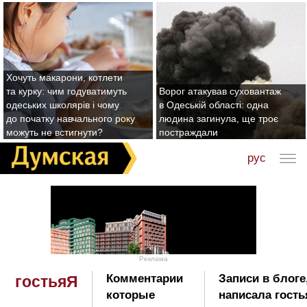
Хочуть макарони, котлети
та курку: чим годуватимуть
Ворог атакував суховантаж
одеських школярів і чому
в Одеській області: одна
до початку навчального року
людина загинула, ще троє
можуть не встигнути?
постраждали
рус
Реклама
Комментарии
Записи в блоге
гостьяЯ
которые
написала гость